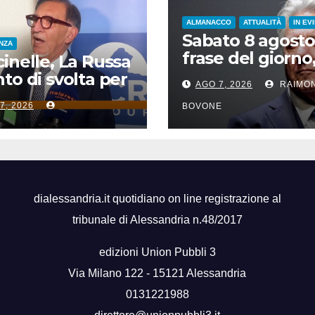
ALMANACCO
ATTUALITÀ
IN EV
Sabato 8 agosto
ENZA
frase del giorno
inelle, La Russa
santi del giorno,
to di svolta per
AGO 7, 2026
RAIMO
famosi, accadd
icurezza sul
7, 2026
oggi
BOVONE
ro”
dialessandria.it quotidiano on line registrazione al
tribunale di Alessandria n.48/2017
edizioni Union Pubbli 3
Via Milano 122 - 15121 Alessandria
0131221988