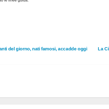
ndo le linee guida.
nti del giorno, nati famosi, accadde oggi
La Ci