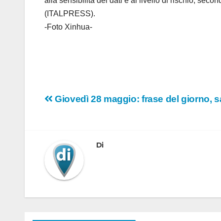
alla sensibilità dei dati e al livello di rischio, seco
(ITALPRESS).
-Foto Xinhua-
Navigazione
Giovedì 28 maggio: frase del giorno, sa
articoli
Di