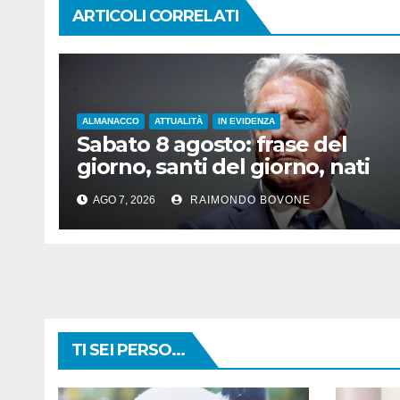
ARTICOLI CORRELATI
ALMANACCO
ATTUALITÀ
IN EVIDENZA
Sabato 8 agosto: frase del
giorno, santi del giorno, nati
famosi, accadde oggi
AGO 7, 2026
RAIMONDO BOVONE
TI SEI PERSO...