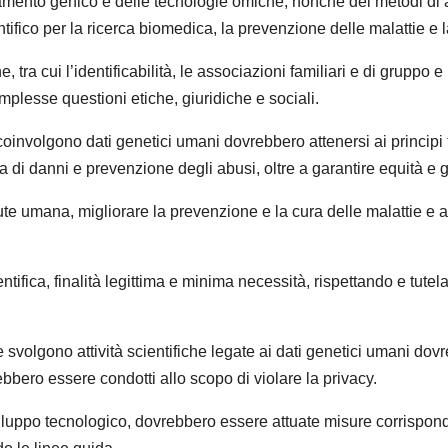
ento genico e delle tecnologie omiche, nonchè dei metodi di anali
tifico per la ricerca biomedica, la prevenzione delle malattie e 
e, tra cui l’identificabilità, le associazioni familiari e di gruppo
omplesse questioni etiche, giuridiche e sociali.
e coinvolgono dati genetici umani dovrebbero attenersi ai princi
a di danni e prevenzione degli abusi, oltre a garantire equità e g
ute umana, migliorare la prevenzione e la cura delle malattie e a
ntifica, finalità legittima e minima necessità, rispettando e tutelan
 svolgono attività scientifiche legate ai dati genetici umani dov
ebbero essere condotti allo scopo di violare la privacy.
sviluppo tecnologico, dovrebbero essere attuate misure corrispon