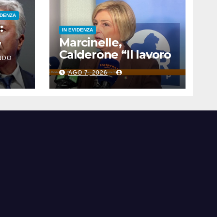
IDENZA
:
IN EVIDENZA
,
Marcinelle,
 nati
Calderone “Il lavoro
NDO
e
deve essere più
AGO 7, 2026
sicuro”