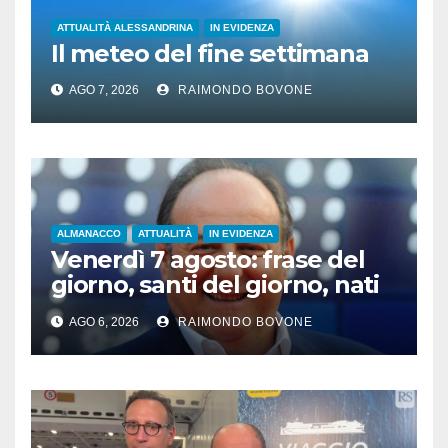
ATTUALITÀ ALESSANDRINA
IN EVIDENZA
Il meteo del fine settimana
AGO 7, 2026
RAIMONDO BOVONE
ALMANACCO
ATTUALITÀ
IN EVIDENZA
Venerdì 7 agosto: frase del
giorno, santi del giorno, nati
famosi, accadde oggi
AGO 6, 2026
RAIMONDO BOVONE