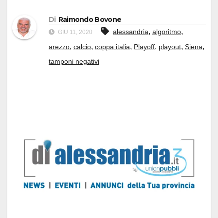
Di
Raimondo Bovone
,
,
alessandria
algoritmo
GIU 11, 2020
,
,
,
,
,
,
arezzo
calcio
coppa italia
Playoff
playout
Siena
tamponi negativi