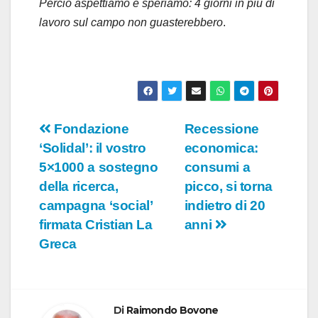
Perciò aspettiamo e speriamo: 4 giorni in più di
lavoro sul campo non guasterebbero
.
Navigazione
Fondazione
Recessione
‘Solidal’: il vostro
economica:
articoli
5×1000 a sostegno
consumi a
della ricerca,
picco, si torna
campagna ‘social’
indietro di 20
firmata Cristian La
anni
Greca
Di
Raimondo Bovone