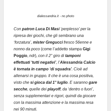
dialessandria.it - no photo
Con
patron Luca Di Masi
‘perplesso’ per la
ripresa dei giochi, che gli sembrano una
‘forzatura’,
mister Gregucci
fresco 56enne e
nonno da poco
(come l’addetto stampa
Gigi
Poggio
,
ndr
),
con il 2° giro di
tamponi
effettuati ‘tutti negativi’
, l’
Alessandria Calcio
è tornata in campo ‘di squadra’
. Cioè ad
allenarsi in gruppo. Il che è una cosa positiva,
visto che
si gioca dal 1° luglio
. E saranno
gare
secche
, quelle dei
playoff
, da ‘dentro o fuori’,
senza supplementari e rigori, quindi da giocare
con la massima attenzione e la massima resa
nei 90 minuti.