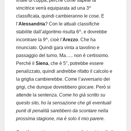
finale di coppa, perché come sapete la
vincitrice verrà equiparata ad una 3^
classificata, quindi cambieranno le cose. E
l’
Alessandria
? Con le attuali classifiche
stabilite dall’algoritmo risulta 6^, e dovrebbe
incontrare la 9^, cioè l’
Arezzo
. Che ha
rinunciato. Quindi gara vinta a tavolino e
passaggio del turno. Ma….. non è certissimo.
Perché il
Siena
, che è 5°, potrebbe essere
penalizzato, quindi andrebbe rifatto il calcolo e
la griglia cambierebbe. Come l’avversario dei
grigi, che dunque dovrebbero giocare. Però si
attende la sentenza.
Come ho già scritto su
questo sito, ho la sensazione che gli eventuali
punti di penalità sarebbero da scontare nella
prossima stagione, ma è solo il mio parere.