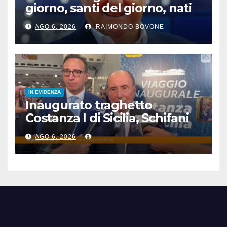
giorno, santi del giorno, nati
famosi, accadde oggi
AGO 6, 2026
RAIMONDO BOVONE
IN EVIDENZA
Inaugurato traghetto
Costanza I di Sicilia, Schifani
“Mantenuto impegni presi”
AGO 6, 2026