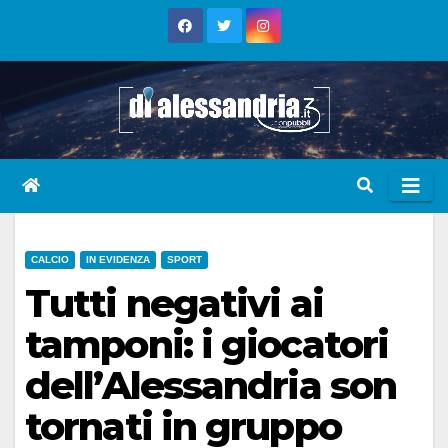
Skip
to
content
CALCIO
IN EVIDENZA
SPORT
Tutti negativi ai
tamponi: i giocatori
dell’Alessandria son
tornati in gruppo