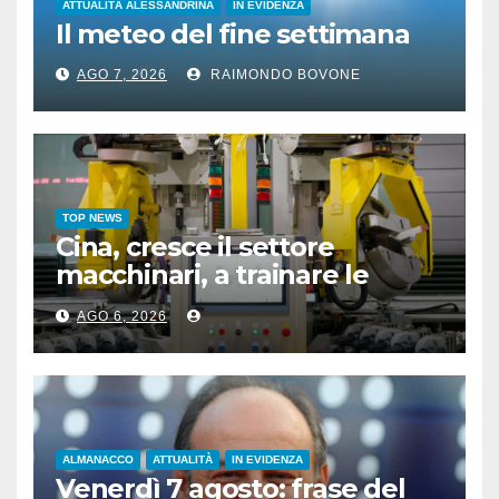
ATTUALITÀ ALESSANDRINA
IN EVIDENZA
Il meteo del fine settimana
AGO 7, 2026
RAIMONDO BOVONE
TOP NEWS
Cina, cresce il settore
macchinari, a trainare le
“attrezzature intelligenti”
AGO 6, 2026
ALMANACCO
ATTUALITÀ
IN EVIDENZA
Venerdì 7 agosto: frase del