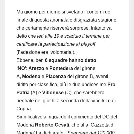
Ma giorno per giorno si svelano i contorni del
finale di questa anomala e disgraziata stagione,
che certamente riserverà sorprese. Intanto va
detto che
ieri alle 19 è scaduto il termine per
certificare la partecipazione ai playoff
(l’adesione era ‘volontaria’).
Ebbene, ben
6 squadre hanno detto
‘NO’
:
Arezzo
e
Pontedera
del girone
A,
Modena
e
Piacenza
del girone B, aventi
diritto per classifica, più le due undicesime
Pro
Patria
(A) e
Vibonese
(C), che sarebbero
rientrate nei giochi a seconda della vincitrice di
Coppa.
Significativo al riguardo il commento del DG del
Modena
Roberto Cesati
, che alla ‘Gazzetta di
Modena’ ha dichiarato: “
Spendere dai 120.000