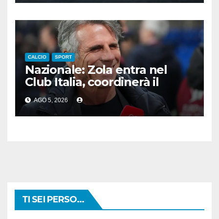
CALCIO
SPORT
Nazionale: Zola entra nel
Club Italia, coordinerà il
settore giovanile
AGO 5, 2026
TI SEI PERSO...