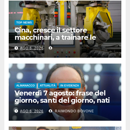
TOP NEWS
Cina, cresce il settore
macchinari, a trainare le
“attrezzature intelligenti”
AGO 6, 2026
ALMANACCO
ATTUALITÀ
IN EVIDENZA
Venerdì 7 agosto: frase del
giorno, santi del giorno, nati
famosi, accadde oggi
AGO 6, 2026
RAIMONDO BOVONE