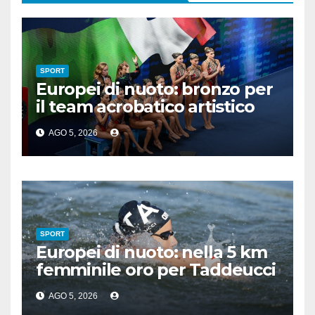
SPORT
Europei di nuoto: bronzo per
il team acrobatico artistico
dell’Italia
AGO 5, 2026
SPORT
Europei di nuoto: nella 5 km
femminile oro per Taddeucci
e bronzo per Pozzobon
AGO 5, 2026