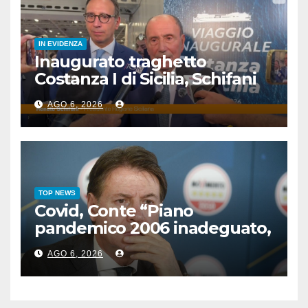
IN EVIDENZA
Inaugurato traghetto
Costanza I di Sicilia, Schifani
“Mantenuto impegni presi”
AGO 6, 2026
TOP NEWS
Covid, Conte “Piano
pandemico 2006 inadeguato,
virus senza precedenti”
AGO 6, 2026