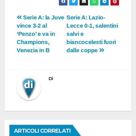
Navigazione
Serie A: la Juve
Serie A: Lazio-
vince 3-2 al
Lecce 0-1, salentini
articoli
‘Penzo’ e va in
salvi e
Champions,
biancocelesti fuori
Venezia in B
dalle coppe
Di
ARTICOLI CORRELATI