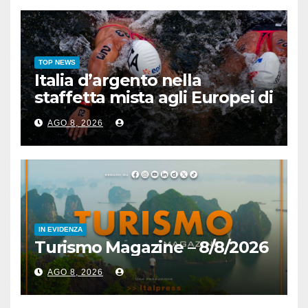
TOP NEWS
Italia d’argento nella
staffetta mista agli Europei di
nuoto di fondo
AGO 8, 2026
IN EVIDENZA
Turismo Magazine – 8/8/2026
AGO 8, 2026