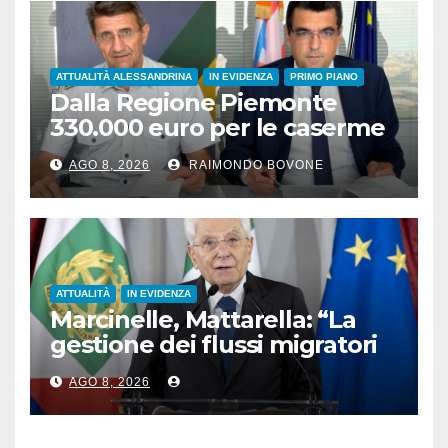
ATTUALITÀ ALESSANDRINA
IN EVIDENZA
PRIMO PIANO
Dalla Regione Piemonte
330.000 euro per le caserme
della Guardia di Finanza
AGO 8, 2026
RAIMONDO BOVONE
ATTUALITÀ
IN EVIDENZA
Marcinelle, Mattarella: “La
gestione dei flussi migratori
rispetti la dignità delle
AGO 8, 2026
persone”