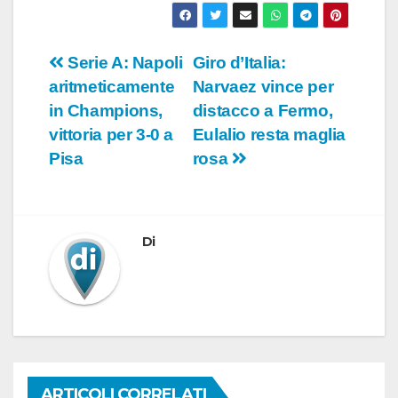
Navigazione
Serie A: Napoli
Giro d’Italia:
aritmeticamente
Narvaez vince per
articoli
in Champions,
distacco a Fermo,
vittoria per 3-0 a
Eulalio resta maglia
Pisa
rosa
Di
ARTICOLI CORRELATI