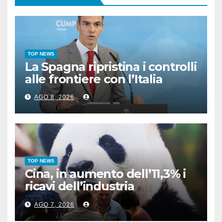
TOP NEWS
La Spagna ripristina i controlli
alle frontiere con l’Italia
AGO 8, 2026
TOP NEWS
Cina, in aumento dell’11,3% i
ricavi dell’industria
pubblicitaria
AGO 7, 2026