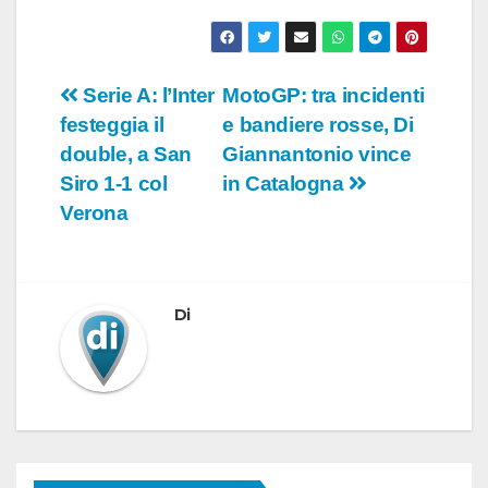
Navigazione
Serie A: l’Inter
MotoGP: tra incidenti
festeggia il
e bandiere rosse, Di
articoli
double, a San
Giannantonio vince
Siro 1-1 col
in Catalogna
Verona
Di