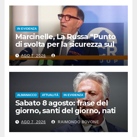
IN EVIDENZA
Marcinelle, La Russa “Punto
di svolta per la sicurezza sul
lavoro”
AGO 7, 2026
ALMANACCO
ATTUALITÀ
IN EVIDENZA
Sabato 8 agosto: frase del
giorno, santi del giorno, nati
famosi, accadde oggi
AGO 7, 2026
RAIMONDO BOVONE