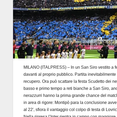
MILANO (ITALPRESS) – In un San Siro vestito a festa
davanti al proprio pubblico. Partita inevitabilment
recupero. Ora può scattare la festa Scudetto dei neo
basso e primo tempo a reti bianche a San Siro, anc
nerazzurri hanno la prima grande chance del match, 
in area di rigore: Montipò para la conclusione avv
al 22′, sfiora il vantaggio col colpo di testa di Lo
Nella ripresa l’Inter rientra in campo con maggiore 