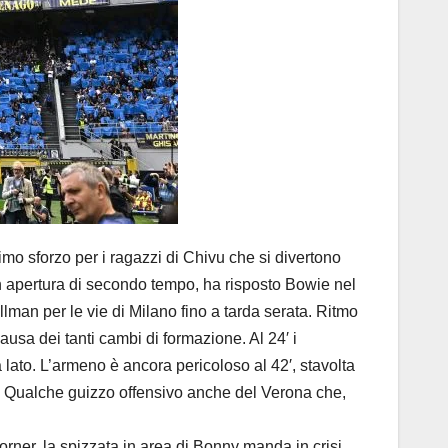
mo sforzo per i ragazzi di Chivu che si divertono
 in apertura di secondo tempo, ha risposto Bowie nel
llman per le vie di Milano fino a tarda serata. Ritmo
usa dei tanti cambi di formazione. Al 24′ i
lato. L’armeno è ancora pericoloso al 42′, stavolta
e. Qualche guizzo offensivo anche del Verona che,
corner, la spizzata in area di Bonny manda in crisi