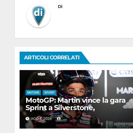
Di
ARTICOLI CORRELATI
MOTORI
SPORT
MotoGP: Martin vince la gara
Sprint a Silverstone,
preceduti Ogura e Bezzecchi
AGO 8, 2026