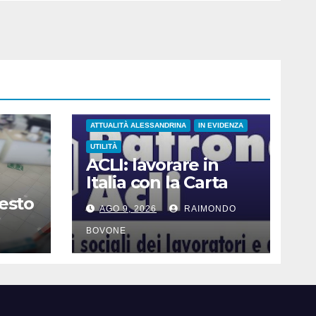
ATTUALITÀ ALESSANDRINA
IN EVIDENZA
UTILITÀ
ACLI: lavorare in
Italia con la Carta
Blu UE
resto
AGO 9, 2026
RAIMONDO
BOVONE