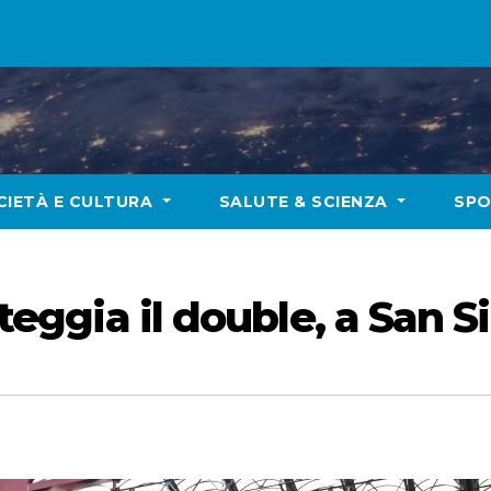
CIETÀ E CULTURA
SALUTE & SCIENZA
SP
steggia il double, a San S