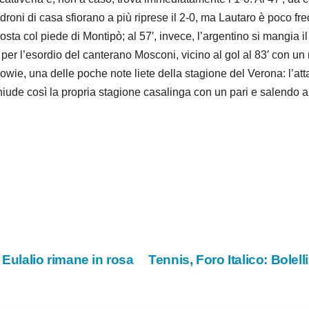
oni di casa sfiorano a più riprese il 2-0, ma Lautaro è poco fred
osta col piede di Montipò; al 57′, invece, l’argentino si mangia i
o per l’esordio del canterano Mosconi, vicino al gol al 83′ con un
 Bowie, una delle poche note liete della stagione del Verona: l’at
chiude così la propria stagione casalinga con un pari e salendo a 
, Eulalio rimane in rosa
Tennis, Foro Italico: Bole