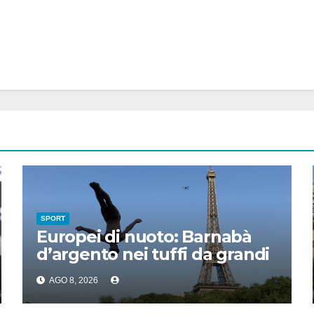
SPORT
Europei di nuoto: Barnabà
d’argento nei tuffi da grandi
altezze
AGO 8, 2026