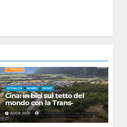
ATTUALITÀ
MONDO
SPORT
Cina: in bici sul tetto del
mondo con la Trans-
Himalaya Race
AGO 8, 2026