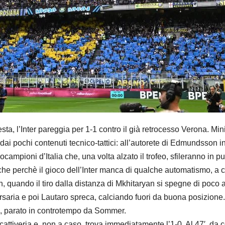
, l’Inter pareggia per 1-1 contro il già retrocesso Verona. Mini
e dai pochi contenuti tecnico-tattici: all’autorete di Edmundsson
campioni d’Italia che, una volta alzato il trofeo, sfileranno in pu
he perchè il gioco dell’Inter manca di qualche automatismo, a ca
quando il tiro dalla distanza di Mkhitaryan si spegne di poco a 
ersaria e poi Lautaro spreca, calciando fuori da buona posizion
vric, parato in controtempo da Sommer.
cattiveria e, non a caso, trova immediatamente l’1-0. Al 47′, da 