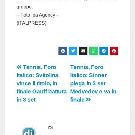
gruppo.
– Foto Ipa Agency –
(ITALPRESS).
Navigazione
Tennis, Foro
Tennis, Foro
Italico: Svitolina
Italico: Sinner
articoli
vince il titolo, in
piega in 3 set
finale Gauff battuta
Medvedev e va in
in 3 set
finale
Di