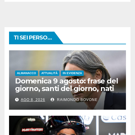
TI SEI PERSO...
ALMANACCO
ATTUALITÀ
IN EVIDENZA
Domenica 9 agosto: frase del
giorno, santi del giorno, nati
famosi, accadde oggi
AGO 8, 2026
RAIMONDO BOVONE