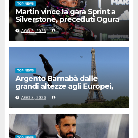
TOP NEWS
Martin vince la gara Sprint a
Silverstone, preceduti Ogura
e Bezzecchi
AGO 8, 2026
TOP NEWS
Argento Barnabà dalle
grandi altezze agli Europei,
bis azzurro dopo Cosetti
AGO 8, 2026
TOP NEWS