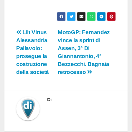
Navigazione
Lilt Virtus
MotoGP: Fernandez
Alessandria
vince la sprint di
articoli
Pallavolo:
Assen, 3° Di
prosegue la
Giannantonio, 4°
costruzione
Bezzecchi. Bagnaia
della società
retrocesso
Di