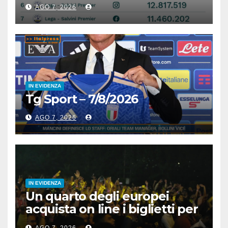
cresce Futuro Nazionale
AGO 7, 2026
IN EVIDENZA
Tg Sport – 7/8/2026
AGO 7, 2026
IN EVIDENZA
Un quarto degli europei
acquista on line i biglietti per
gli spettacoli
AGO 7, 2026