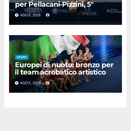
per Pellacani-Pizzini, 5°
trionfo per Chiara
AGO 6, 2026
SPORT
Europei di nuoto: bronzo per
il team acrobatico artistico
dell’Italia
AGO 5, 2026