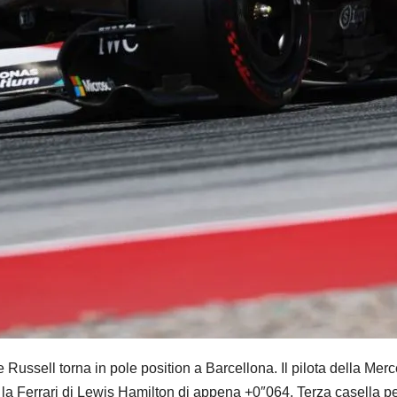
 torna in pole position a Barcellona. Il pilota della Merced
la Ferrari di Lewis Hamilton di appena +0″064. Terza casella pe