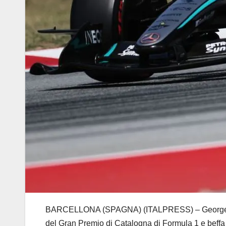
BARCELLONA (SPAGNA) (ITALPRESS) – George Russell
del Gran Premio di Catalogna di Formula 1 e beffa 