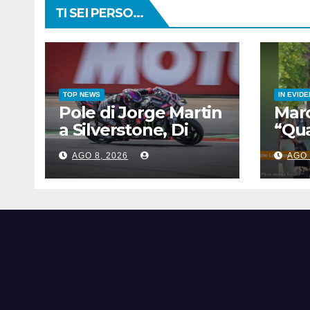
TI SEI PERSO...
TOP NEWS
IN EVID
Pole di Jorge Martin
Marc
a Silverstone, Di
“Qu
Giannantonio 4°,
anco
AGO 8, 2026
AGO 
Bezzecchi 5°
spal