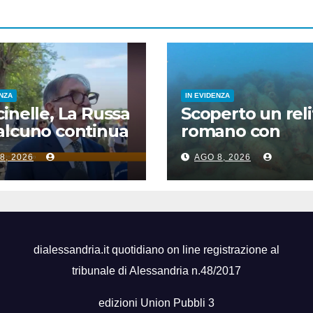
ENZA
IN EVIDENZA
inelle, La Russa
Scoperto un reli
alcuno continua
romano con
ra a voltare le
centinaia di anf
8, 2026
AGO 8, 2026
le”
al largo di Maza
del Vallo
dialessandria.it quotidiano on line registrazione al
tribunale di Alessandria n.48/2017
edizioni Union Pubbli 3