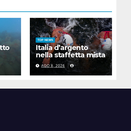
TOP NEWS
tto
Italia d’argento
nella staffetta mista
ore
agli Europei di
AGO 8, 2026
ra
nuoto di fondo