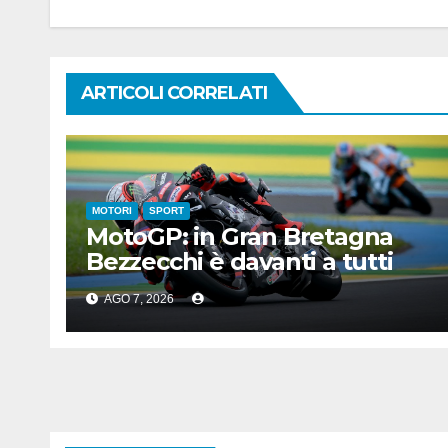
ARTICOLI CORRELATI
MOTORI
SPORT
MotoGP: in Gran Bretagna
Bezzecchi è davanti a tutti
nelle Practice
AGO 7, 2026