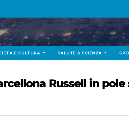
CIETÀ E CULTURA
SALUTE & SCIENZA
SP
rcellona Russell in pole