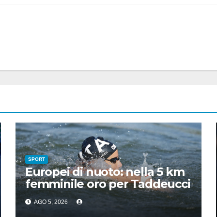
SPORT
Europei di nuoto: nella 5 km
femminile oro per Taddeucci
e bronzo per Pozzobon
AGO 5, 2026