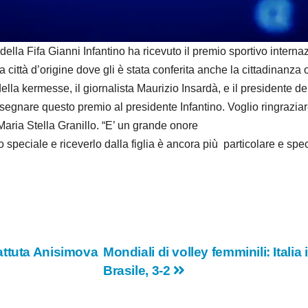
d
e
Fifa Gianni Infantino ha ricevuto il premio sportivo internazion
città d’origine dove gli è stata conferita anche la cittadinanza o
o
ella kermesse, il giornalista Maurizio Insardà, e il presidente dell
segnare questo premio al presidente Infantino. Voglio ringraziar
aria Stella Granillo. “E’ un grande onore
peciale e riceverlo dalla figlia è ancora più particolare e speci
attuta Anisimova
Mondiali di volley femminili: Italia
Brasile, 3-2