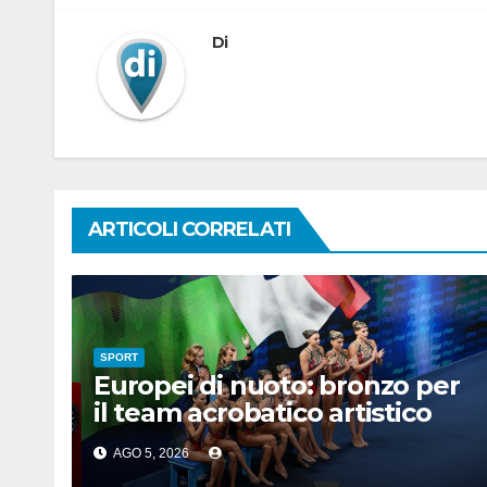
Di
ARTICOLI CORRELATI
SPORT
Europei di nuoto: bronzo per
il team acrobatico artistico
dell’Italia
AGO 5, 2026