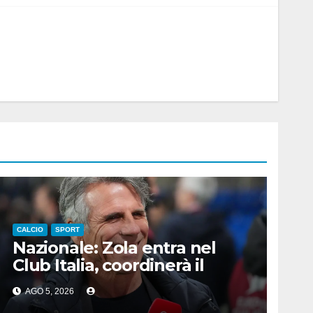
CALCIO
SPORT
Nazionale: Zola entra nel
Club Italia, coordinerà il
settore giovanile
AGO 5, 2026