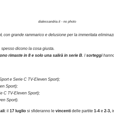
dialessandria.it - no photo
i
, con grande rammarico e delusione per la immeritata eliminaz
a spesso dicono la cosa giusta.
ono rimaste in 8 e solo una salirà in serie B
. I
sorteggi
hanno
iSport e Serie C TV-Eleven Sport);
en Sport);
rie C TV-Eleven Sport);
ven Sport).
ali
: il
17 luglio
si sfideranno le
vincenti
delle partite
1-4
e
2-3,
i