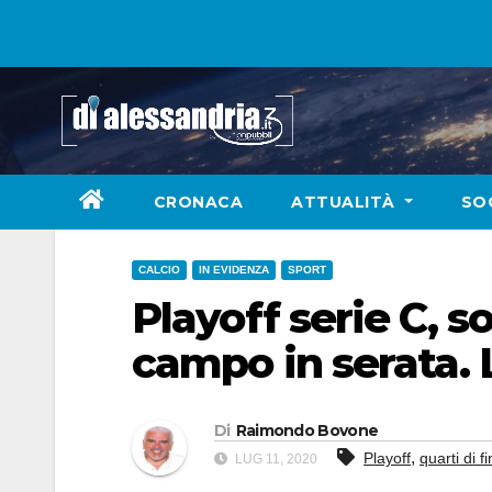
Skip
to
content
CRONACA
ATTUALITÀ
SO
CALCIO
IN EVIDENZA
SPORT
Playoff serie C, so
campo in serata. 
Di
Raimondo Bovone
,
Playoff
quarti di f
LUG 11, 2020