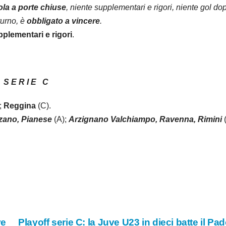
ola a porte chiuse
, niente supplementari e rigori, niente gol dop
 turno, è
obbligato a vincere
.
plementari e rigori
.
N S E R I E C
;
Reggina
(C).
zzano, Pianese
(A);
Arzignano Valchiampo, Ravenna, Rimini
ve
Playoff serie C: la Juve U23 in dieci batte il Pa