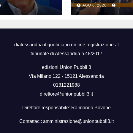
si, accadde
di Sicilia, Schifan
i
AGO 6, 2026
E
“Mantenuto
impegni presi”
dialessandria.it quotidiano on line registrazione al
tribunale di Alessandria n.48/2017
edizioni Union Pubbli 3
Via Milano 122 - 15121 Alessandria
0131221988
direttore@unionpubbli3.it
Direttore responsabile: Raimondo Bovone
Contattaci:
amministrazione@unionpubbli3.it