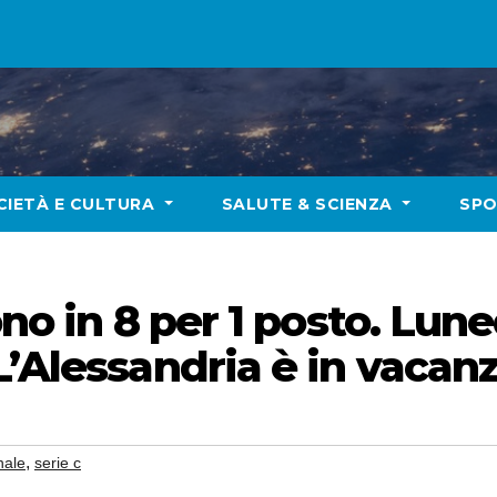
CIETÀ E CULTURA
SALUTE & SCIENZA
SP
no in 8 per 1 posto. Luned
L’Alessandria è in vacan
,
inale
serie c