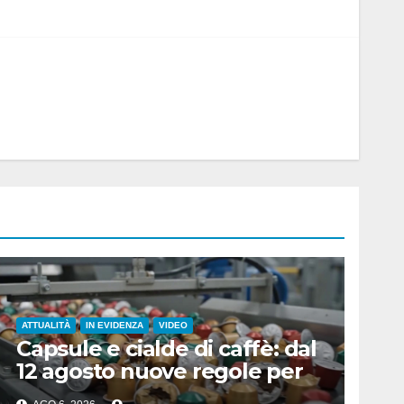
ATTUALITÀ
IN EVIDENZA
VIDEO
Capsule e cialde di caffè: dal
12 agosto nuove regole per
la raccolta differenziata