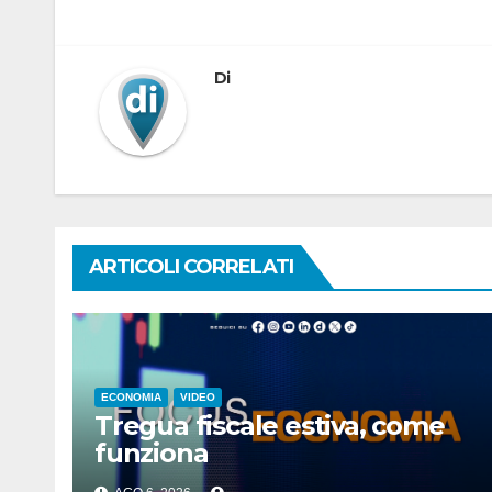
articoli
Di
ARTICOLI CORRELATI
ECONOMIA
VIDEO
Tregua fiscale estiva, come
funziona