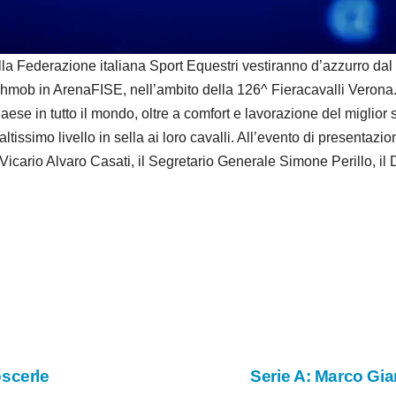
d
e
Federazione italiana Sport Equestri vestiranno d’azzurro dal 2
shmob in ArenaFISE, nell’ambito della 126^ Fieracavalli Verona. L
o
 Paese in tutto il mondo, oltre a comfort e lavorazione del miglio
altissimo livello in sella ai loro cavalli. All’evento di presentaz
icario Alvaro Casati, il Segretario Generale Simone Perillo, il D
oscerle
Serie A: Marco Gia