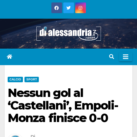
Skip
to
content
CALCIO
SPORT
Nessun gol al
‘Castellani’, Empoli-
Monza finisce 0-0
Di