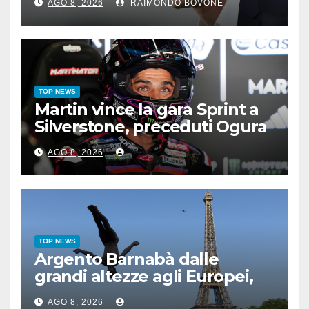
AGO 8, 2026
RAIMONDO BOVONE
TOP NEWS
Martin vince la gara Sprint a
Silverstone, preceduti Ogura
e Bezzecchi
AGO 8, 2026
TOP NEWS
Argento Barnabà dalle
grandi altezze agli Europei,
bis azzurro dopo Cosetti
AGO 8, 2026