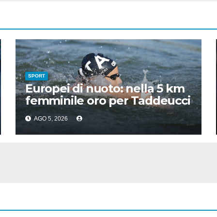
SPORT
Europei di nuoto: nella 5 km
femminile oro per Taddeucci
e bronzo per Pozzobon
AGO 5, 2026