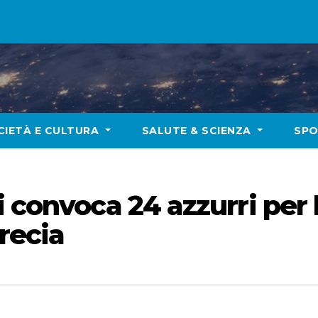
CIETÀ E CULTURA
SALUTE & SCIENZA
SP
i convoca 24 azzurri per
recia