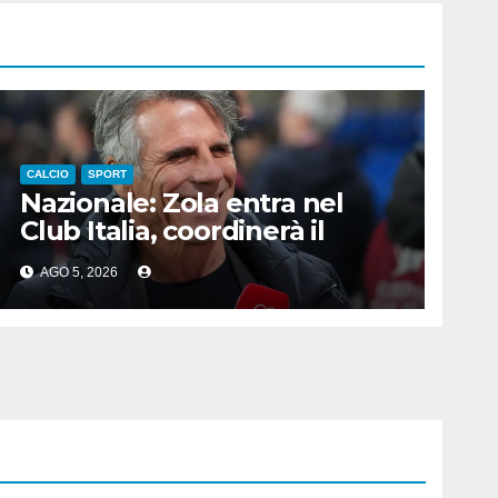
CALCIO
SPORT
Nazionale: Zola entra nel
Club Italia, coordinerà il
settore giovanile
AGO 5, 2026