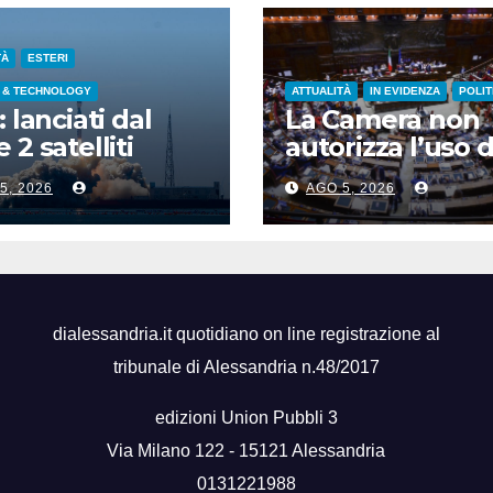
TÀ
ESTERI
 & TECHNOLOGY
ATTUALITÀ
IN EVIDENZA
POLIT
: lanciati dal
La Camera non
 2 satelliti
autorizza l’uso d
spettrali nello
chat di Delmast
5, 2026
AGO 5, 2026
ndong
voto a scrutinio
segreto
dialessandria.it quotidiano on line registrazione al
tribunale di Alessandria n.48/2017
edizioni Union Pubbli 3
Via Milano 122 - 15121 Alessandria
0131221988