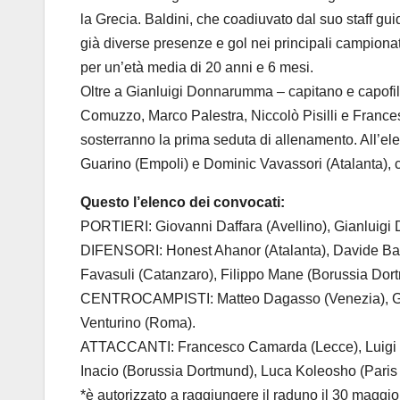
la Grecia. Baldini, che coadiuvato dal suo staff gui
già diverse presenze e gol nei principali campiona
per un’età media di 20 anni e 6 mesi.
Oltre a Gianluigi Donnarumma – capitano e capofila
Comuzzo, Marco Palestra, Niccolò Pisilli e Frances
sosterranno la prima seduta di allenamento. All’ele
Guarino (Empoli) e Dominic Vavassori (Atalanta), 
Questo l’elenco dei convocati:
PORTIERI: Giovanni Daffara (Avellino), Gianluigi
DIFENSORI: Honest Ahanor (Atalanta), Davide Bart
Favasuli (Catanzaro), Filippo Mane (Borussia Dort
CENTROCAMPISTI: Matteo Dagasso (Venezia), Giacom
Venturino (Roma).
ATTACCANTI: Francesco Camarda (Lecce), Luigi Che
Inacio (Borussia Dortmund), Luca Koleosho (Paris
*è autorizzato a raggiungere il raduno il 30 maggio,