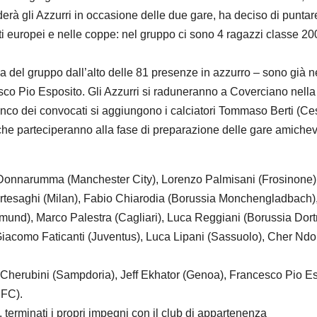
derà gli Azzurri in occasione delle due gare, ha deciso di puntar
ti europei e nelle coppe: nel gruppo ci sono 4 ragazzi classe 2
 del gruppo dall’alto delle 81 presenze in azzurro – sono già 
co Pio Esposito. Gli Azzurri si raduneranno a Coverciano nella 
nco dei convocati si aggiungono i calciatori Tommaso Berti (Ces
che parteciperanno alla fase di preparazione delle gare amiche
 Donnarumma (Manchester City), Lorenzo Palmisani (Frosinone)
esaghi (Milan), Fabio Chiarodia (Borussia Monchengladbach), 
mund), Marco Palestra (Cagliari), Luca Reggiani (Borussia Dor
o Faticanti (Juventus), Luca Lipani (Sassuolo), Cher Ndour (
rubini (Sampdoria), Jeff Ekhator (Genoa), Francesco Pio Espo
 FC).
 terminati i propri impegni con il club di appartenenza