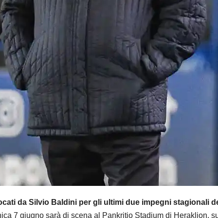
cati da Silvio Baldini per gli ultimi due impegni stagionali d
 7 giugno sarà di scena al Pankritio Stadium di Heraklion, sull