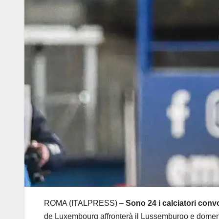
ROMA (ITALPRESS) –
Sono 24 i calciatori convo
de Luxembourg affronterà il Lussemburgo e domenica