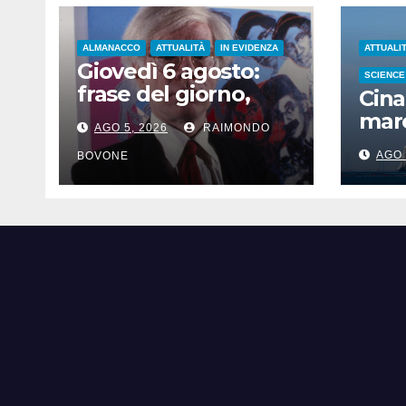
ALMANACCO
ATTUALITÀ
IN EVIDENZA
ATTUALI
Giovedì 6 agosto:
SCIENCE
frase del giorno,
Cina
santi del giorno, nati
mare
AGO 5, 2026
RAIMONDO
famosi, accadde
iper
oggi
AGO 
BOVONE
Sha