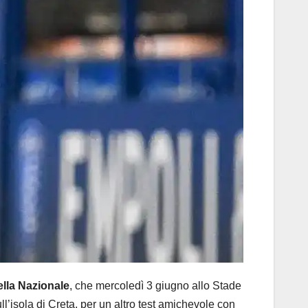
ella Nazionale
, che mercoledì 3 giugno allo Stade
’isola di Creta, per un altro test amichevole con