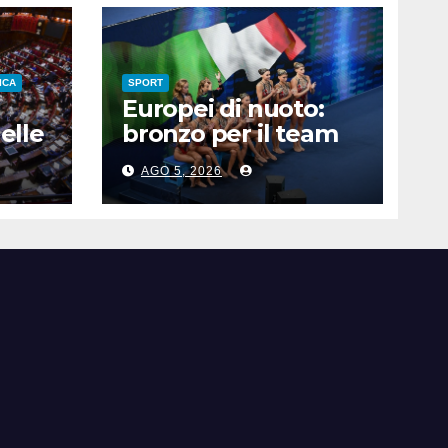
ICA
SPORT
Europei di nuoto:
elle
bronzo per il team
ro,
acrobatico artistico
AGO 5, 2026
dell’Italia