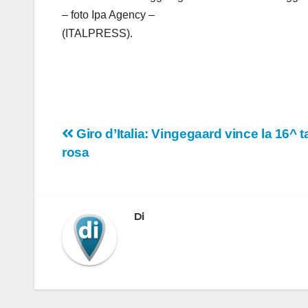
– foto Ipa Agency –
(ITALPRESS).
Navigazione
Giro d’Italia: Vingegaard vince la 16^ 
rosa
articoli
Di