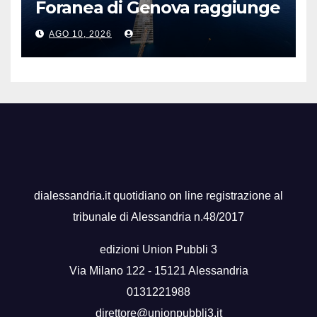
Foranea di Genova raggiunge
1,5 chilometri di lunghezza
AGO 10, 2026
dialessandria.it quotidiano on line registrazione al
tribunale di Alessandria n.48/2017
edizioni Union Pubbli 3
Via Milano 122 - 15121 Alessandria
0131221988
direttore@unionpubbli3.it