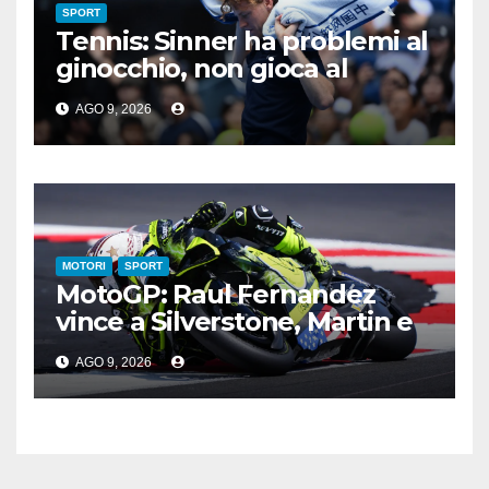
SPORT
Tennis: Sinner ha problemi al
ginocchio, non gioca al
Master 1000 di Cincinnati
AGO 9, 2026
MOTORI
SPORT
MotoGP: Raul Fernandez
vince a Silverstone, Martin e
Bezzecchi sul podio
AGO 9, 2026