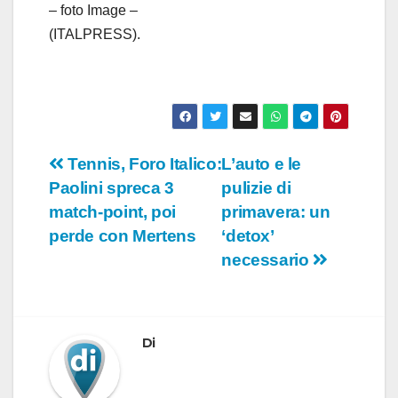
– foto Image –
(ITALPRESS).
Navigazione
Tennis, Foro Italico:
L’auto e le
Paolini spreca 3
pulizie di
articoli
match-point, poi
primavera: un
perde con Mertens
‘detox’
necessario
Di