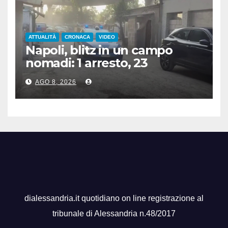
ATTUALITÀ
CRONACA
VIDEO
Napoli, blitz in un campo
nomadi: 1 arresto, 23
denunce e sequestro di armi
AGO 8, 2026
e rame
dialessandria.it quotidiano on line registrazione al
tribunale di Alessandria n.48/2017