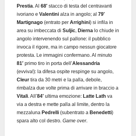
Prestia
. Al
68′
stacco di testa del centravanti
ivoriano e
Valentini
alza in angolo; al
79′
Martignago
(entrato per
Arrighini
) si infila in
area su imbeccata di
Suljic
,
Dierna
lo chiude in
angolo intervenendo sul pallone: il pubblico
invoca il rigore, ma in campo nessun giocatore
protesta. Le immagini confermano. Al minuto
81′
primo tiro in porta dell’
Alessandria
(evviva!): la difesa ospite respinge su angolo,
Cleur
tira da 30 metri e la palla, debole,
rimbalza due volte prima di arrivare in braccio a
Vitali
. All’
84′
ultima emozione:
Latte Lath
va
via a destra e mette palla al limite, dentro la
mezzaluna
Pedrelli
(subentrato a
Benedetti
)
spara alto col destro.
Game over
.