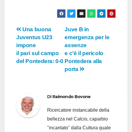
Navigazione
Una buona
Juve B in
Juventus U23
emergenza per le
articoli
impone
assenze
il pari sul campo
e c’è il pericolo
del Pontedera: 0-0
Pontedera alla
porta
Di
Raimondo Bovone
Ricercatore instancabile della
bellezza nel Calcio, caparbio
"incantato" dalla Cultura quale