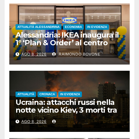
ATTUALITÀ ALESSANDRINA
ECONOMIA
IN EVIDENZA
Alessandria: IKEA inaugura il
1° ‘Plan & Order’ al centro
commerciale Panorama
AGO 8, 2026
RAIMONDO BOVONE
ATTUALITÀ
CRONACA
IN EVIDENZA
Ucraina: attacchi russi nella
notte vicino Kiev, 3 morti tra
cui 1 bambino
AGO 8, 2026