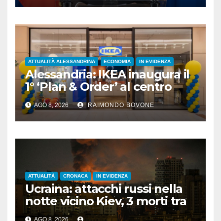
ATTUALITÀ ALESSANDRINA
ECONOMIA
IN EVIDENZA
Alessandria: IKEA inaugura il
1° ‘Plan & Order’ al centro
commerciale Panorama
AGO 8, 2026
RAIMONDO BOVONE
ATTUALITÀ
CRONACA
IN EVIDENZA
Ucraina: attacchi russi nella
notte vicino Kiev, 3 morti tra
cui 1 bambino
AGO 8, 2026