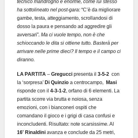
tecnico mandrogno è enorme, come lui stesso
ha sottolineato nel post-gara:
“C’è da migliorare
gambe, testa, atteggiamento, scrollandosi di
dosso la paura e pensando ad aggredire gli
avversari”
. Ma ci vuole tempo, non è che
schioccando le dita si ottiene tutto. Basterà per
arrivare nelle prime dieci? Il tempo e il campo ci
diranno.
LA PARTITA
–
Gregucci
presenta il
3-5-2
con
la ‘sorpresa’
Di Quinzio
a centrocampo,
Masi
risponde con il
4-3-1-2
, orfano di 6 elementi. La
partita scorre via brutta e noiosa, senza
emozioni, con i bianconeri ospiti che
comandano il gioco e i grigi di casa confusi e
inconcludenti. Risultato: note scarsissime. Al
16′ Rinaldini
avanza e conclude da 25 metri,