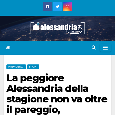
Skip
to
content
IN EVIDENZA
SPORT
La peggiore
Alessandria della
stagione non va oltre
il pareggio,