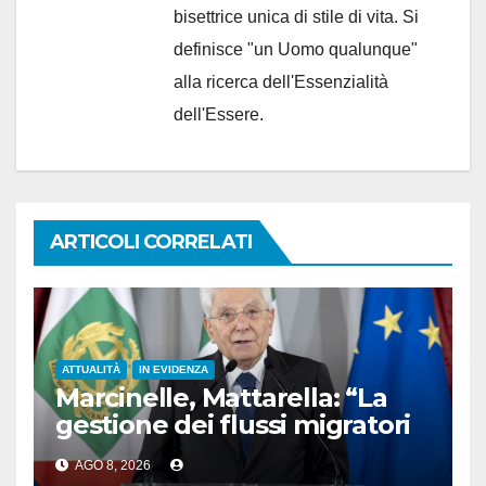
bisettrice unica di stile di vita. Si
definisce "un Uomo qualunque"
alla ricerca dell'Essenzialità
dell'Essere.
ARTICOLI CORRELATI
ATTUALITÀ
IN EVIDENZA
Marcinelle, Mattarella: “La
gestione dei flussi migratori
rispetti la dignità delle
AGO 8, 2026
persone”