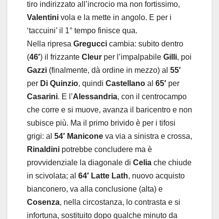
tiro indirizzato all’incrocio ma non fortissimo,
Valentini
vola e la mette in angolo. E per i
‘taccuini’ il 1° tempo finisce qua.
Nella ripresa
Gregucci
cambia: subito dentro
(
46′
) il frizzante
Cleur
per l’impalpabile
Gilli
, poi
Gazzi
(finalmente, dà ordine in mezzo) al
55′
per
Di Quinzio
, quindi
Castellano
al
65′
per
Casarini
. E l’
Alessandria
, con il centrocampo
che corre e si muove, avanza il baricentro e non
subisce più. Ma il primo brivido è per i tifosi
grigi: al
54′ Manicone
va via a sinistra e crossa,
Rinaldini
potrebbe concludere ma è
provvidenziale la diagonale di
Celia
che chiude
in scivolata; al
64′ Latte Lath
, nuovo acquisto
bianconero, va alla conclusione (alta) e
Cosenza
, nella circostanza, lo contrasta e si
infortuna, sostituito dopo qualche minuto da