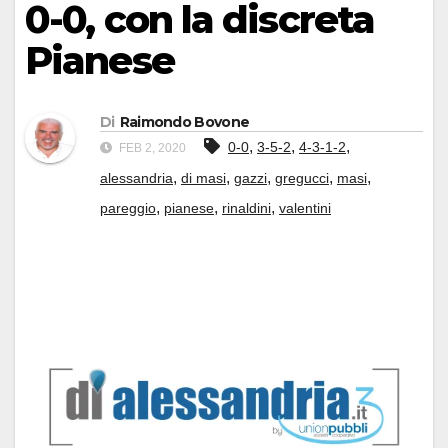
0-0, con la discreta
Pianese
Di
Raimondo Bovone
,
,
,
0-0
3-5-2
4-3-1-2
FEB 2, 2020
,
,
,
,
,
alessandria
di masi
gazzi
gregucci
masi
,
,
,
pareggio
pianese
rinaldini
valentini