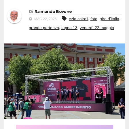
Di
Raimondo Bovone
,
,
,
ezio cairoli
foto
giro d'italia
MAG 22, 2026
,
,
grande partenza
tappa 13
venerdì 22 maggio