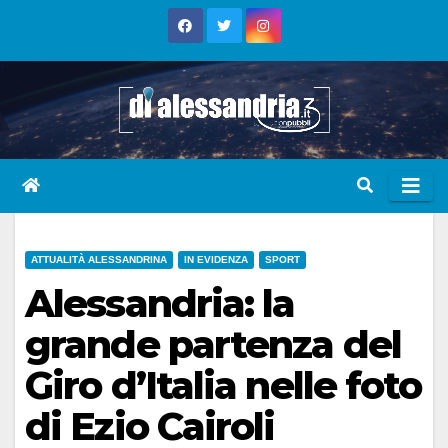
Skip
to
content
ATTUALITÀ ALESSANDRINA
IN EVIDENZA
SPORT
Alessandria: la
grande partenza del
Giro d’Italia nelle foto
di Ezio Cairoli