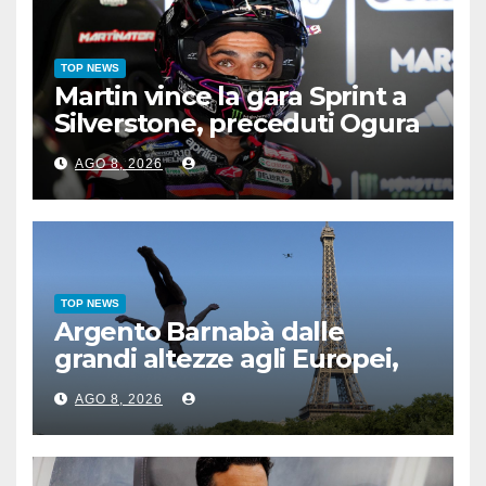
TOP NEWS
Martin vince la gara Sprint a
Silverstone, preceduti Ogura
e Bezzecchi
AGO 8, 2026
TOP NEWS
Argento Barnabà dalle
grandi altezze agli Europei,
bis azzurro dopo Cosetti
AGO 8, 2026