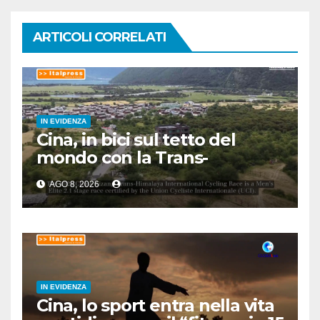
ARTICOLI CORRELATI
IN EVIDENZA
Cina, in bici sul tetto del
mondo con la Trans-
Himalaya Race
AGO 8, 2026
IN EVIDENZA
Cina, lo sport entra nella vita