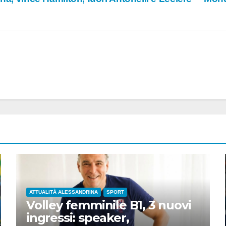
ATTUALITÀ ALESSANDRINA
SPORT
Volley femminile B1, 3 nuovi
ingressi: speaker,