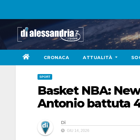
Skip
to
content
CRONACA
ATTUALITÀ
SO
SPORT
Basket NBA: New 
Antonio battuta 4
Di
GIU 14, 2026