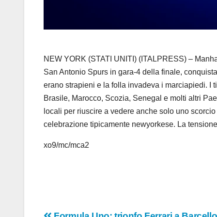
NEW YORK (STATI UNITI) (ITALPRESS) – Manhattan,
San Antonio Spurs in gara-4 della finale, conquista
erano strapieni e la folla invadeva i marciapiedi. I 
Brasile, Marocco, Scozia, Senegal e molti altri Paesi
locali per riuscire a vedere anche solo uno scorcio 
celebrazione tipicamente newyorkese. La tensione cr
xo9/mc/mca2
Formula Uno: trionfo Ferrari a Barcello