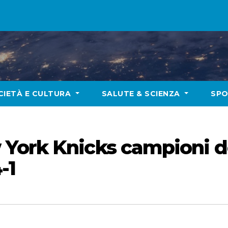
CIETÀ E CULTURA
SALUTE & SCIENZA
SP
York Knicks campioni do
-1