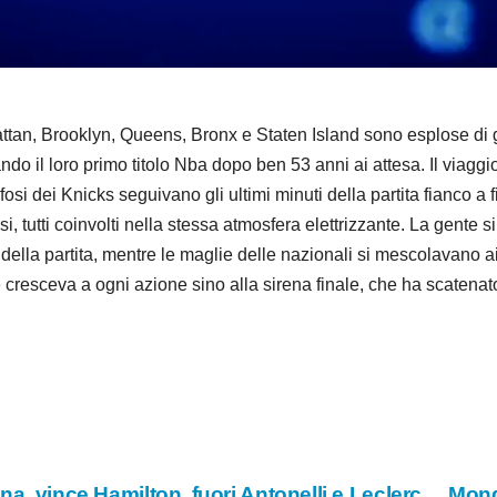
d
e
o
 Brooklyn, Queens, Bronx e Staten Island sono esplose di gio
ndo il loro primo titolo Nba dopo ben 53 anni ai attesa. Il viagg
tifosi dei Knicks seguivano gli ultimi minuti della partita fianco a
, tutti coinvolti nella stessa atmosfera elettrizzante. La gente si
della partita, mentre le maglie delle nazionali si mescolavano ai
esceva a ogni azione sino alla sirena finale, che ha scatenato 
na, vince Hamilton, fuori Antonelli e Leclerc
Mondi