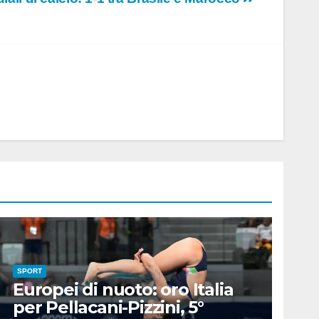
SPORT
Europei di nuoto: oro Italia
per Pellacani-Pizzini, 5°