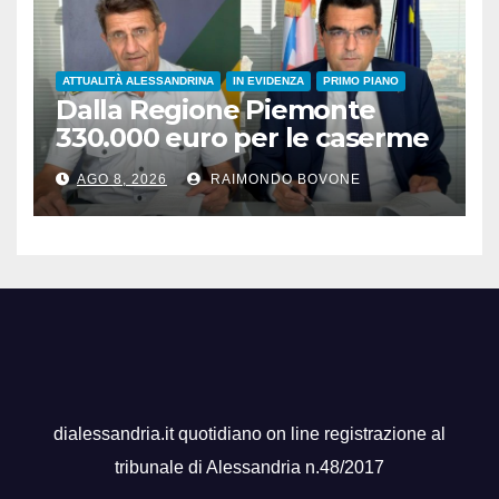
ATTUALITÀ ALESSANDRINA
IN EVIDENZA
PRIMO PIANO
Dalla Regione Piemonte
330.000 euro per le caserme
della Guardia di Finanza
AGO 8, 2026
RAIMONDO BOVONE
dialessandria.it quotidiano on line registrazione al
tribunale di Alessandria n.48/2017