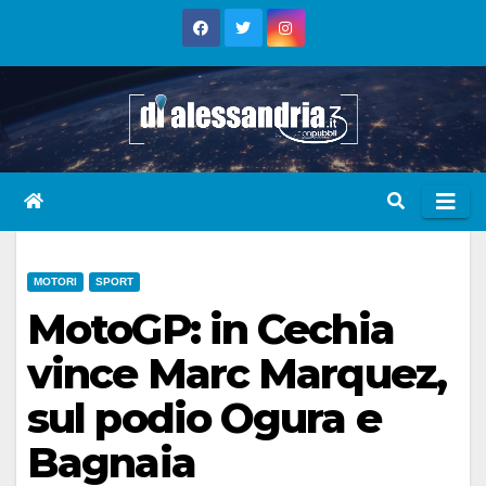
Skip
to
content
MOTORI
SPORT
MotoGP: in Cechia
vince Marc Marquez,
sul podio Ogura e
Bagnaia