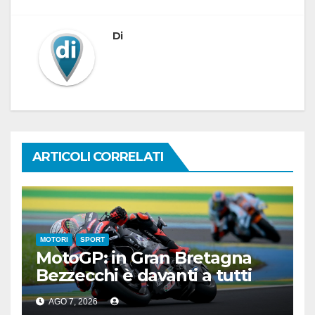
Di
ARTICOLI CORRELATI
MOTORI
SPORT
MotoGP: in Gran Bretagna
Bezzecchi è davanti a tutti
nelle Practice
AGO 7, 2026