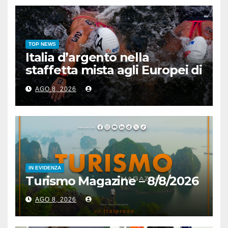
TOP NEWS
Italia d’argento nella
staffetta mista agli Europei di
nuoto di fondo
AGO 8, 2026
IN EVIDENZA
Turismo Magazine – 8/8/2026
AGO 8, 2026