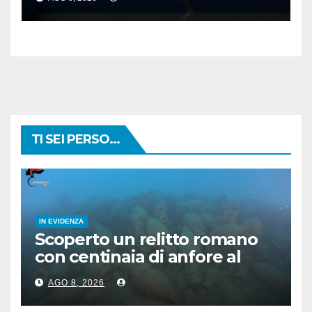
TI SEI PERSO...
IN EVIDENZA
Scoperto un relitto romano
con centinaia di anfore al
largo di Mazara del Vallo
AGO 8, 2026