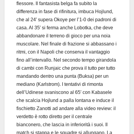
flessore. Il fantasista belga fa subito la
differenza in fase di rifinitura, imbuca Hojlund,
che al 24′ supera Okoye per l’1-0 dei padroni di
casa. Al 35′ si ferma anche Lobotka, che deve
abbandonare il terreno di gioco per una noia
muscolare. Nel finale di frazione si abbassano i
ritmi, con il Napoli che conserva il vantaggio
fino all’intervallo. Nel secondo tempo girandola
di cambi con Runjaic che prova il tutto per tutto
mandando dentro una punta (Buksa) per un
mediano (Karlstrom). I tentativi di rimonta
dell’Udinese svaniscono al 65′ con Kabasele
che scalcia Hojlund a palla lontana e induce il
fischietto Zanotti ad andare alla video review: il
verdetto è rotto diretto per il centrale
bianconero, che lascia in inferiorità i suoi. Il
match si stappa e le squadre si allungano. La