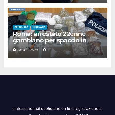
ATTUALITÀ
CRONACA
Roma: arrestato 22enne
gambiano per spaccio in
stazione, aveva 7 Kg di droga
AGO 7, 2026
dialessandria.it quotidiano on line registrazione al