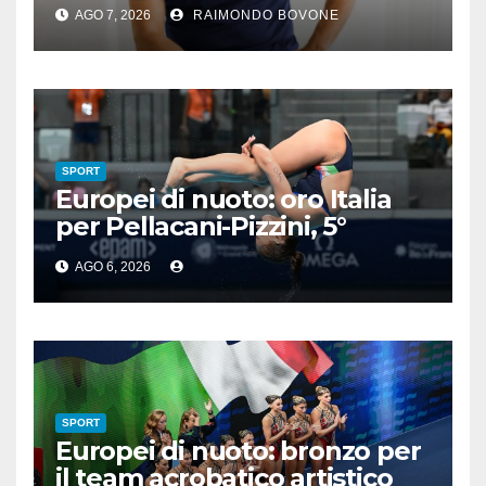
preparatore atletico e team
AGO 7, 2026
RAIMONDO BOVONE
manager
SPORT
Europei di nuoto: oro Italia
per Pellacani-Pizzini, 5°
trionfo per Chiara
AGO 6, 2026
SPORT
Europei di nuoto: bronzo per
il team acrobatico artistico