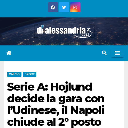
Skip
to
content
CALCIO
SPORT
Serie A: Hojlund
decide la gara con
l’Udinese, il Napoli
chiude al 2° posto