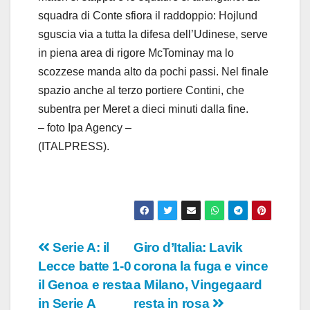
squadra di Conte sfiora il raddoppio: Hojlund
sguscia via a tutta la difesa dell’Udinese, serve
in piena area di rigore McTominay ma lo
scozzese manda alto da pochi passi. Nel finale
spazio anche al terzo portiere Contini, che
subentra per Meret a dieci minuti dalla fine.
– foto Ipa Agency –
(ITALPRESS).
Navigazione
Serie A: il
Giro d’Italia: Lavik
Lecce batte 1-0
corona la fuga e vince
articoli
il Genoa e resta
a Milano, Vingegaard
in Serie A
resta in rosa