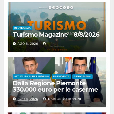
IN EVIDENZA
Turismo Magazine – 8/8/2026
AGO 8, 2026
ATTUALITÀ ALESSANDRINA
IN EVIDENZA
PRIMO PIANO
Dalla Regione Piemonte
330.000 euro per le caserme
della Guardia di Finanza
AGO 8, 2026
RAIMONDO BOVONE