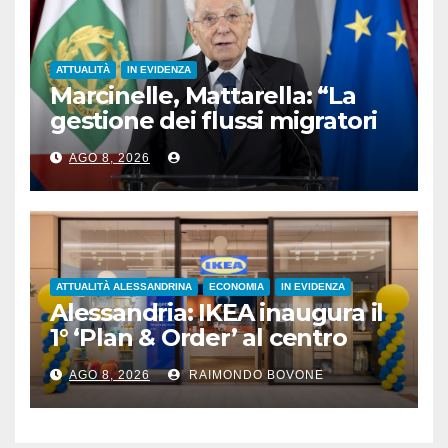
ATTUALITÀ
IN EVIDENZA
Marcinelle, Mattarella: “La
gestione dei flussi migratori
rispetti la dignità delle
AGO 8, 2026
persone”
ATTUALITÀ ALESSANDRINA
ECONOMIA
IN EVIDENZA
Alessandria: IKEA inaugura il
1° ‘Plan & Order’ al centro
commerciale Panorama
AGO 8, 2026
RAIMONDO BOVONE