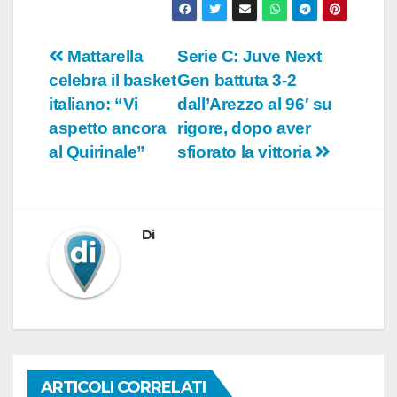
Navigazione
Mattarella
Serie C: Juve Next
celebra il basket
Gen battuta 3-2
articoli
italiano: “Vi
dall’Arezzo al 96′ su
aspetto ancora
rigore, dopo aver
al Quirinale”
sfiorato la vittoria
Di
ARTICOLI CORRELATI