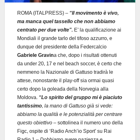
ROMA (ITALPRESS) –
“Il movimento è vivo,
ma manca quel tassello che non abbiamo
centrato per due volte”.
E’ la qualificazione ai
Mondiali il grande tarlo del tifoso azzurro, e
dunque del presidente della Federcalcio
Gabriele Gravin
a che, dopo i risultati ottenuti
da under 20, 17 e nel beach soccer, è certo che
nemmeno la Nazionale di Gattuso tradirà le
attese, nonostante il play-off sia ormai quasi
certo dopo la goleada della Norvegia alla
Moldova.
“Lo spirito del gruppo mi è piaciuto
tantissimo
, la mano di Gattuso già si vede:
abbiamo la qualità e le potenzialità per centrare
questo obiettivo
– sottolinea il numero uno della
Figc, ospite di ‘Radio Anch’io Sport’ su Rai
Radio 1 –
Dobbiamo avere pazienza e