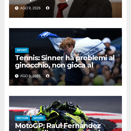
metri a Roma 1960
AGO 9, 2026
SPORT
Tennis: Sinner ha problemi al
ginocchio, non gioca al
Master 1000 di Cincinnati
AGO 9, 2026
MOTORI
SPORT
MotoGP: Raul Fernandez