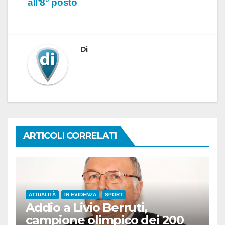
all’8° posto
Di
ARTICOLI CORRELATI
ATTUALITÀ
IN EVIDENZA
SPORT
Addio a Livio Berruti,
campione olimpico dei 200