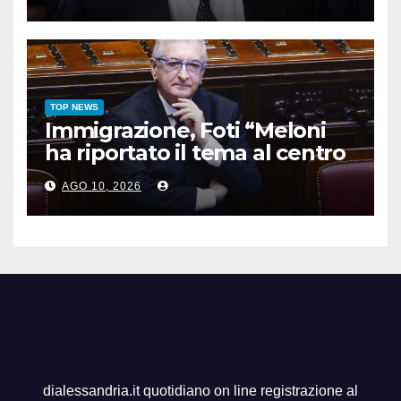
TOP NEWS
Immigrazione, Foti “Meloni
ha riportato il tema al centro
dell’agenda Ue”
AGO 10, 2026
dialessandria.it quotidiano on line registrazione al