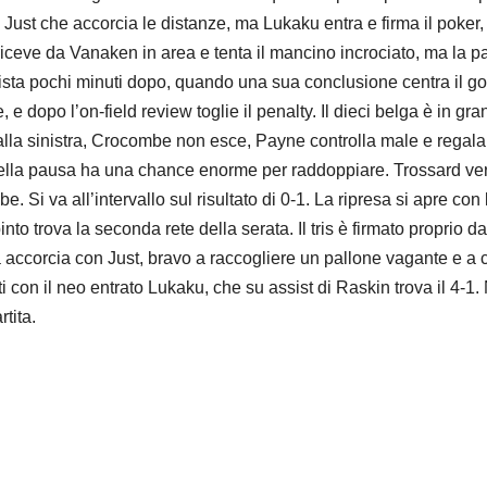
 di Just che accorcia le distanze, ma Lukaku entra e firma il poker
 riceve da Vanaken in area e tenta il mancino incrociato, ma la pal
ista pochi minuti dopo, quando una sua conclusione centra il g
 dopo l’on-field review toglie il penalty. Il dieci belga è in gran
alla sinistra, Crocombe non esce, Payne controlla male e regala l
 della pausa ha una chance enorme per raddoppiare. Trossard ver
 Si va all’intervallo sul risultato di 0-1. La ripresa si apre co
to trova la seconda rete della serata. Il tris è firmato proprio
 accorcia con Just, bravo a raccogliere un pallone vagante e a ca
ti con il neo entrato Lukaku, che su assist di Raskin trova il 4-1.
tita.