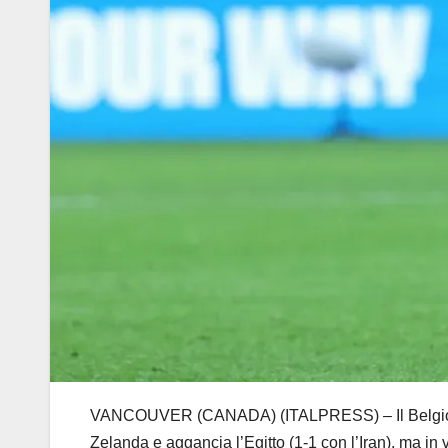
VANCOUVER (CANADA) (ITALPRESS) – Il Belgio si q
Zelanda e aggancia l’Egitto (1-1 con l’Iran), ma in 