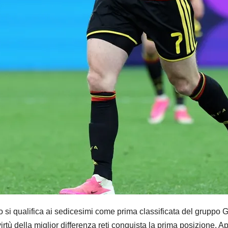
ualifica ai sedicesimi come prima classificata del gruppo G.
virtù della miglior differenza reti conquista la prima posizione. 