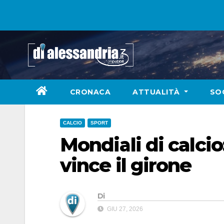
Skip
to
content
CRONACA
ATTUALITÀ
SO
CALCIO
SPORT
Mondiali di calcio
vince il girone
Di
GIU 27, 2026