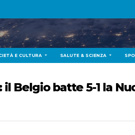
CIETÀ E CULTURA
SALUTE & SCIENZA
SP
: il Belgio batte 5-1 la N