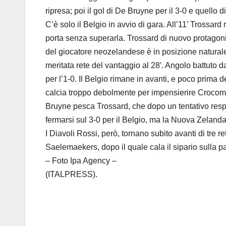
ripresa; poi il gol di De Bruyne per il 3-0 e quello
C’è solo il Belgio in avvio di gara. All’11’ Trossard
porta senza superarla. Trossard di nuovo protagon
del giocatore neozelandese è in posizione naturale, e
meritata rete del vantaggio al 28′. Angolo battuto d
per l’1-0. Il Belgio rimane in avanti, e poco prima
calcia troppo debolmente per impensierire Crocombe.
Bruyne pesca Trossard, che dopo un tentativo respin
fermarsi sul 3-0 per il Belgio, ma la Nuova Zelanda
I Diavoli Rossi, però, tornano subito avanti di tre re
Saelemaekers, dopo il quale cala il sipario sulla par
– Foto Ipa Agency –
(ITALPRESS).