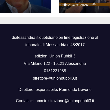
si, accadde
di Sicilia, Schifan
i
AGO 6, 2026
E
“Mantenuto
impegni presi”
dialessandria.it quotidiano on line registrazione al
tribunale di Alessandria n.48/2017
edizioni Union Pubbli 3
Via Milano 122 - 15121 Alessandria
0131221988
direttore@unionpubbli3.it
Direttore responsabile: Raimondo Bovone
Contattaci:
amministrazione@unionpubbli3.it