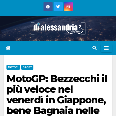
Skip
to
content
MOTORI
SPORT
MotoGP: Bezzecchi il
più veloce nel
venerdì in Giappone,
bene Bagnaia nelle