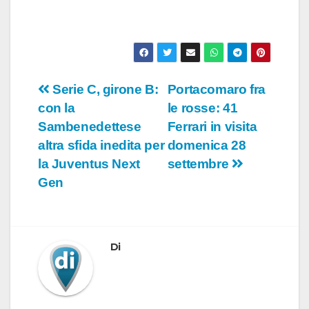
Navigazione
Serie C, girone B:
Portacomaro fra
con la
le rosse: 41
articoli
Sambenedettese
Ferrari in visita
altra sfida inedita per
domenica 28
la Juventus Next
settembre
Gen
Di