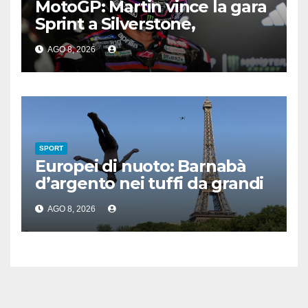
MotoGP: Martin vince la gara
Sprint a Silverstone,
preceduti Ogura e Bezzecchi
AGO 8, 2026
SPORT
Europei di nuoto: Barnabà
d’argento nei tuffi da grandi
altezze
AGO 8, 2026