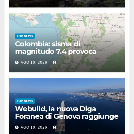
TOP NEWS
Colombia: sisma di
magnitudo 7.4 provoca
vittime e feriti, epicentro a
AGO 10, 2026
Chocò
TOP NEWS
Webuild, la nuova Diga
Foranea di Genova raggiunge
1,5 chilometri di lunghezza
AGO 10, 2026