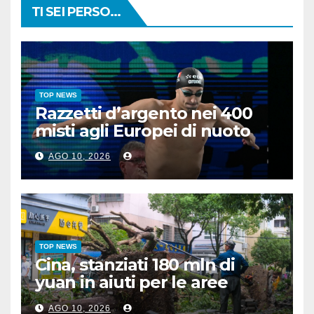
TI SEI PERSO...
TOP NEWS
Razzetti d’argento nei 400
misti agli Europei di nuoto
AGO 10, 2026
TOP NEWS
Cina, stanziati 180 mln di
yuan in aiuti per le aree
colpite da tifone e siccità
AGO 10, 2026