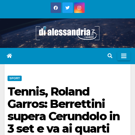
Skip
to
content
SPORT
Tennis, Roland
Garros: Berrettini
supera Cerundolo in
3 set e va ai quarti