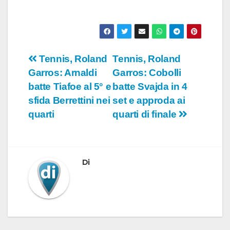
Navigazione
Tennis, Roland
Tennis, Roland
Garros: Arnaldi
Garros: Cobolli
articoli
batte Tiafoe al 5° e
batte Svajda in 4
sfida Berrettini nei
set e approda ai
quarti
quarti di finale
Di