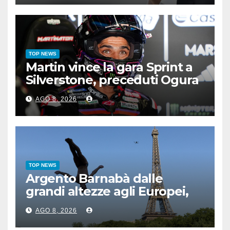
TOP NEWS
Martin vince la gara Sprint a
Silverstone, preceduti Ogura
e Bezzecchi
AGO 8, 2026
TOP NEWS
Argento Barnabà dalle
grandi altezze agli Europei,
bis azzurro dopo Cosetti
AGO 8, 2026