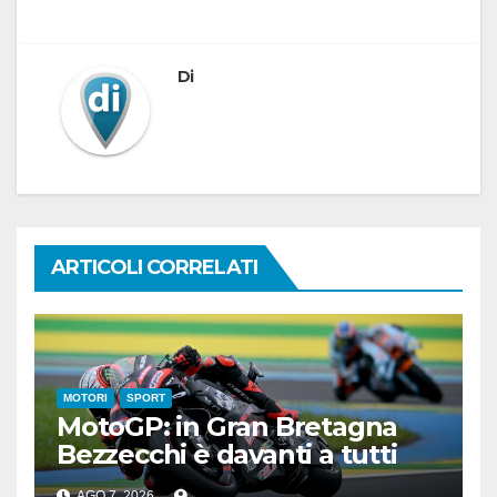
Di
ARTICOLI CORRELATI
MOTORI
SPORT
MotoGP: in Gran Bretagna
Bezzecchi è davanti a tutti
nelle Practice
AGO 7, 2026