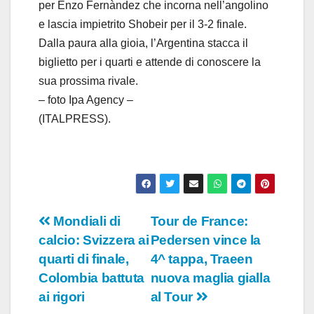
per Enzo Fernàndez che incorna nell’angolino
e lascia impietrito Shobeir per il 3-2 finale.
Dalla paura alla gioia, l’Argentina stacca il
biglietto per i quarti e attende di conoscere la
sua prossima rivale.
– foto Ipa Agency –
(ITALPRESS).
Navigazione
Mondiali di
Tour de France:
calcio: Svizzera ai
Pedersen vince la
articoli
quarti di finale,
4^ tappa, Traeen
Colombia battuta
nuova maglia gialla
ai rigori
al Tour