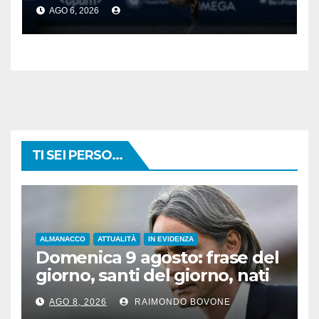
trionfo per Chiara
AGO 6, 2026
TI SEI PERSO...
ALMANACCO
ATTUALITÀ
IN EVIDENZA
Domenica 9 agosto: frase del
giorno, santi del giorno, nati
famosi, accadde oggi
AGO 8, 2026
RAIMONDO BOVONE