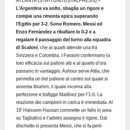
ATLANTA (STATI UNITI) (ITALPRESS) –
L’Argentina va sotto, sbaglia un rigore e
compie una rimonta epica superando
l’Egitto per 3-2. Sono Romero, Messi ed
Enzo Fernàndez a ribaltare lo 0-2 e a
regalare il passaggio del turno alla squadra
di Scaloni
, che ai quarti attende una fra
Svizzera e Colombia. I Faraoni confermano la
loro efficacia sui palloni alti e al quarto d’ora
passano in vantaggio. Ashour serve Attia, che
pennella un bel pallone al centro sul quale si
avventa Ibrahim, il quale incorna alla
perfezione e trafigge Martìnez per l’1-0. La
reazione dei campioni in carica è immediata. Al
19′ Haissem Hassan commette un fallo in area
su Tagliafico e l’arbitro assegna il rigore. Dal
dischetto si presenta Messi, che si fa però