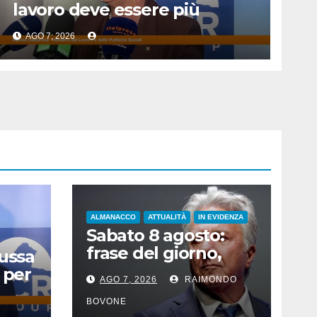
lavoro deve essere più
sicuro”
AGO 7, 2026
ALMANACCO
ATTUALITÀ
IN EVIDENZA
Sabato 8 agosto:
frase del giorno,
Russa
santi del giorno, nati
 per
AGO 7, 2026
RAIMONDO
famosi, accadde
oggi
BOVONE