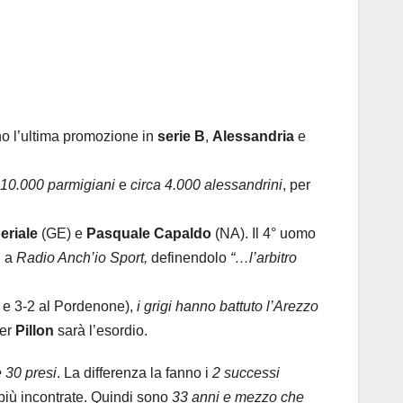
no l’ultima promozione in
serie B
,
Alessandria
e
 10.000 parmigiani
e
circa 4.000 alessandrini
, per
eriale
(GE) e
Pasquale Capaldo
(NA). Il 4° uomo
, a
Radio Anch’io Sport,
definendolo
“…l’arbitro
 e 3-2 al Pordenone),
i grigi hanno battuto l’Arezzo
per
Pillon
sarà l’esordio.
e 30 presi
. La differenza la fanno i
2 successi
più incontrate. Quindi sono
33 anni e mezzo che