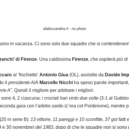
dialessandria.it - no photo
tri sono in vacanza. Ci sono solo due squadre che si contenderan
ranchi’ di Firenze
. Una caldissima
Firenze
, che ospiterà
più di
ccaro
al ‘fischietto’
Antonio Giua
(OL), assistito da
Davide Imp
do il
presidente AIA
Marcello Nicchi
ha speso parole importanti
erie A”
. Quindi il migliore per arbitrare i migliori.
e sono 4, 2 ciascuna:
i crociati han vinto due volte
(3-1 al Gubbio
seconda gara con l’arbitro sardo (c’era col Pordenone), mentre 
(20 in serie B):
13 vittorie, 11 pareggi e 10 sconfitte, 37 gol fatti 
9 e 30 novembre)
del 1983
, dopo di che le squadre non si sono 