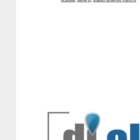
scaglia
serie b
stadio artemio franchi