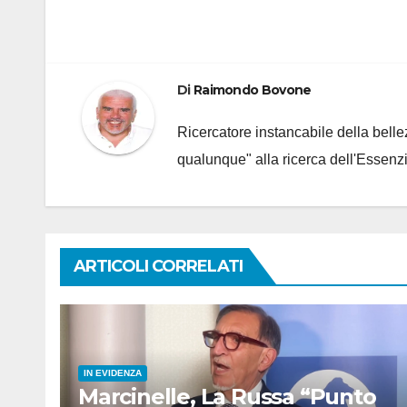
articoli
Di
Raimondo Bovone
Ricercatore instancabile della bellez
qualunque" alla ricerca dell'Essenzi
ARTICOLI CORRELATI
IN EVIDENZA
Marcinelle, La Russa “Punto