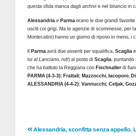
questa sfida manca dagli archivi
e nel bilancio in 
Alessandria
e
Parma
erano le due grandi favorite
usciti coi grigi. Ma le agenzie di scommesse, per l
Montecatini) hanno un giorno di riposo in meno, i cr
Il
Parma
avrà due assenti per squalifica,
Scaglia
lui al Lanciano, ndr
) al posto di
Scaglia
, puntando 
che ha battuto la Reggiana con
Fischnaller
di fia
PARMA (4-3-3): Frattali; Mazzocchi, Iacoponi, D
ALESSANDRIA (4-4-2): Vannucchi; Celjak, Gozzi,
Navigazione
Alessandria, sconfitta senza appello. 