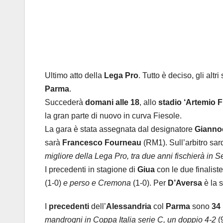
Ultimo atto della
Lega Pro
. Tutto è deciso, gli al
Parma
.
Succederà
domani alle 18
, allo
stadio ‘Artemio F
la gran parte di nuovo in curva Fiesole.
La gara è stata assegnata dal designatore
Gianno
sarà
Francesco Fourneau
(RM1). Sull’arbitro sar
migliore della Lega Pro, tra due anni fischierà in S
I precedenti in stagione di
Giua
con le due finalist
(1-0)
e perso e Cremona
(1-0). Per
D’Aversa
è la 
I
precedenti
dell’
Alessandria
col
Parma
sono
34
mandrogni in Coppa Italia serie C, un doppio 4-2
(