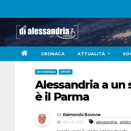
Skip
to
content
CRONACA
ATTUALITÀ
SO
IN EVIDENZA
SPORT
Alessandria a un s
è il Parma
Di
Raimondo Bovone
,
alessandria
arbitr
GIU 16, 2017
,
,