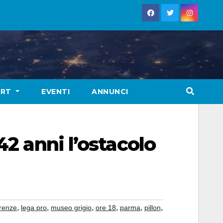
ORT
EVENTI
ANNUNCI
42 anni l’ostacolo
,
,
,
,
,
,
irenze
lega pro
museo grigio
ore 18
parma
pillon