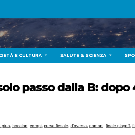
CIETÀ E CULTURA
SALUTE & SCIENZA
SP
olo passo dalla B: dopo 
,
,
,
,
,
,
,
o giua
bocalon
corapi
curva fiesole
d'aversa
domani
finale playoff
f