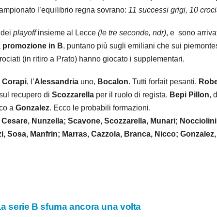
campionato l’equilibrio regna sovrano:
11 successi grigi, 10 croci
 dei
playoff
insieme al Lecce
(le tre seconde, ndr)
, e sono arrivat
a
promozione in B
, puntano più sugli emiliani che sui piemontesi.
ociati (in ritiro a Prato) hanno giocato i supplementari.
e
Corapi
, l’
Alessandria
uno,
Bocalon
. Tutti forfait pesanti.
Robe
sul recupero di
Scozzarella
per il ruolo di regista.
Bepi Pillon
, 
nco a
Gonzalez
. Ecco le probabili formazioni.
i Cesare, Nunzella; Scavone, Scozzarella, Munari; Nocciolini
 Sosa, Manfrin; Marras, Cazzola, Branca, Nicco; Gonzalez, 
La serie B sfuma ancora una volta