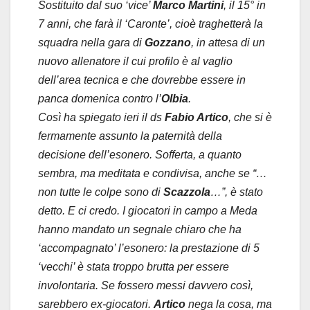
Sostituito dal suo ‘vice’
Marco Martini
, il 15° in
7 anni, che farà il ‘Caronte’, cioè traghetterà la
squadra nella gara di
Gozzano
, in attesa di un
nuovo allenatore il cui profilo è al vaglio
dell’area tecnica e che dovrebbe essere in
panca domenica contro l’
Olbia
.
Così ha spiegato ieri il ds
Fabio Artico
, che si è
fermamente assunto la paternità della
decisione dell’esonero. Sofferta, a quanto
sembra, ma meditata e condivisa, anche se “…
non tutte le colpe sono di
Scazzola
…”, è stato
detto. E ci credo. I giocatori in campo a Meda
hanno mandato un segnale chiaro che ha
‘accompagnato’ l’esonero: la prestazione di 5
‘vecchi’ è stata troppo brutta per essere
involontaria. Se fossero messi davvero così,
sarebbero ex-giocatori.
Artico
nega la cosa, ma