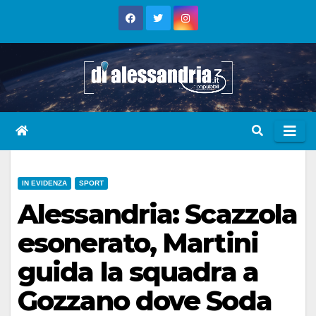
Skip
to
content
IN EVIDENZA
SPORT
Alessandria: Scazzola
esonerato, Martini
guida la squadra a
Gozzano dove Soda