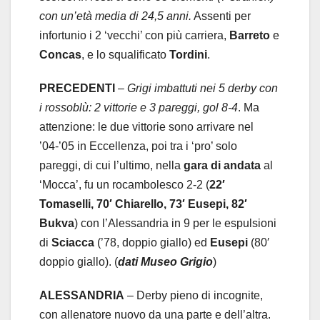
con un’età media di 24,5 anni.
Assenti per
infortunio i 2 ‘vecchi’ con più carriera,
Barreto
e
Concas
, e lo squalificato
Tordini
.
PRECEDENTI
–
Grigi imbattuti nei 5 derby con
i rossoblù: 2 vittorie e 3 pareggi, gol 8-4
. Ma
attenzione: le due vittorie sono arrivare nel
’04-’05 in Eccellenza, poi tra i ‘pro’ solo
pareggi, di cui l’ultimo, nella
gara di andata
al
‘Mocca’, fu un rocambolesco 2-2 (
22′
Tomaselli, 70′ Chiarello, 73′ Eusepi, 82′
Bukva
) con l’Alessandria in 9 per le espulsioni
di
Sciacca
(’78, doppio giallo) ed
Eusepi
(80′
doppio giallo). (
dati Museo Grigio
)
ALESSANDRIA
– Derby pieno di incognite,
con allenatore nuovo da una parte e dell’altra.