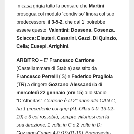
In casa grigia tutto fa pensare che
Martini
prosegua col modulo ‘condiviso’ finora col suo
predecessore, il
3-5-2
, che dal 1′ potrebbe
essere questo:
Valentini; Dossena, Cosenza,
Sciacca; Eleuteri, Casarini, Gazzi, Di Quinzio,
Celia; Eusepi, Arrighini
.
ARBITRO
– E’
Francesco Carrione
(Castellammare di Stabia) assistito da
Francesco Perrelli
(IS) e
Federico Pragliola
(TR) a dirigere
Gozzano-Alessandria
di
mercoledì 22 gennaio
(
ore 15
) allo stadio
“D’Albertas”.
Carrione è al 2° anno alla CAN C,
ha 1 precedente coi grigi (AL-Olbia 0-0, 13-02-
19) e 3 coi rossoblù, sempre vittoriosi con la
sua direzione, 1 volta in C e 2 volte in D:
Gozzano-Cuneo 4-0 (19-01-19), Borgosesia-