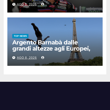
e Bezzecchi
AGO 8, 2026
TOP NEWS
Argento Barnabà dalle
grandi altezze agli Europei,
bis azzurro dopo Cosetti
AGO 8, 2026