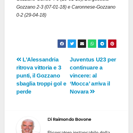
Gozzano 2-3 (07-01-18) e Caronnese-Gozzano
0-2 (29-04-18)
Navigazione
L’Alessandria
Juventus U23 per
ritrova vittoria e 3
continuare a
articoli
punti, il Gozzano
vincere: al
sbaglia troppi gol e
‘Mocca’ arriva il
perde
Novara
Di
Raimondo Bovone
Ricercatore instancabile della