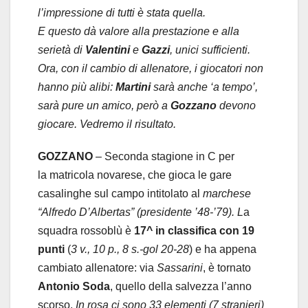
l’impressione di tutti è stata quella.
E questo dà valore alla prestazione e alla
serietà di
Valentini
e
Gazzi
, unici sufficienti.
Ora, con il cambio di allenatore, i giocatori non
hanno più alibi:
Martini
sarà anche ‘a tempo’,
sarà pure un amico, però a
Gozzano
devono
giocare. Vedremo il risultato.
GOZZANO
– Seconda stagione in C per
la matricola novarese, che gioca le gare
casalinghe sul campo intitolato al
marchese
“Alfredo D’Albertas” (presidente ’48-’79). L
a
squadra rossoblù è
17^ in classifica con 19
punti
(
3 v., 10 p., 8 s.-gol 20-28
) e ha appena
cambiato allenatore: via
Sassarini
, è tornato
Antonio Soda
, quello della salvezza l’anno
scorso.
In rosa ci sono 33 elementi (7 stranieri)