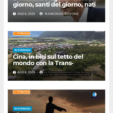
giorno, santi del giorno, nati
famosi, accadde oggi
AGO 8, 2026
RAIMONDO BOVONE
IN EVIDENZA
Cina, in bici sul tetto del
mondo con la Trans-
Himalaya Race
AGO 8, 2026
IN EVIDENZA