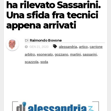
ha rilevato Sassarini.
Una sfida fra tecnici
appena arrivati
Di
Raimondo Bovone
,
,
alessandria
artico
carrione
GEN 21, 2020
,
,
,
,
,
arbitro
esonerato
gozzano
martini
sassarini
,
scazzola
soda