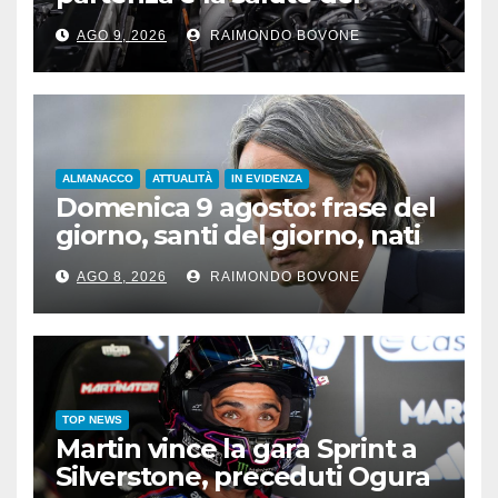
motore sotto il sole
AGO 9, 2026
RAIMONDO BOVONE
ALMANACCO
ATTUALITÀ
IN EVIDENZA
Domenica 9 agosto: frase del
giorno, santi del giorno, nati
famosi, accadde oggi
AGO 8, 2026
RAIMONDO BOVONE
TOP NEWS
Martin vince la gara Sprint a
Silverstone, preceduti Ogura