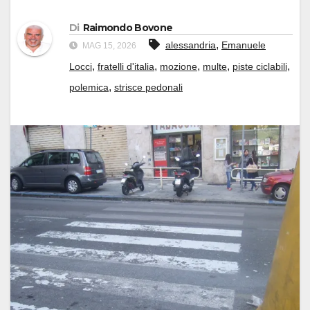
Di
Raimondo Bovone
,
alessandria
Emanuele
MAG 15, 2026
,
,
,
,
,
Locci
fratelli d'italia
mozione
multe
piste ciclabili
,
polemica
strisce pedonali