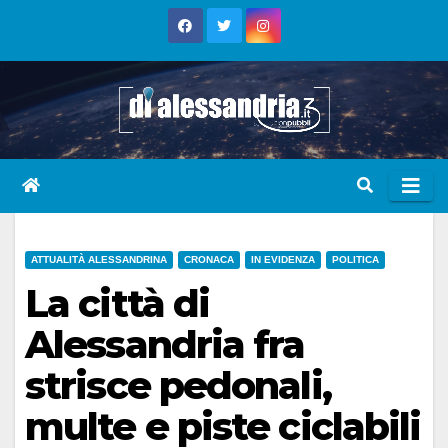
Skip
to
content
ATTUALITÀ ALESSANDRINA
CRONACA
IN EVIDENZA
POLITICA
La città di
Alessandria fra
strisce pedonali,
multe e piste ciclabili