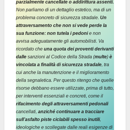
parzialmente cancellate o addirittura assenti.
Non parliamo di un dettaglio estetico, ma di un
problema concreto di sicurezza stradale.
Un
attraversamento che non si vede perde la
sua funzione: non tutela i pedoni
e non
avvisa adeguatamente gli automobilisti.
Va
ricordato che
una quota dei proventi derivanti
dalle
sanzioni al Codice della Strada (
multe
)
è
vincolata a finalità di sicurezza stradale
, tra
cui anche la manutenzione e il miglioramento
della segnaletica. Per questo ritengo che quelle
risorse debbano essere utilizzate, prima di tutto,
per interventi essenziali e concreti, come il
rifacimento degli attraversamenti pedonali
cancellati,
anziché continuare a tracciare
sull’asfalto piste ciclabili spesso inutili
,
ideologiche e scollegate dalle reali esigenze di