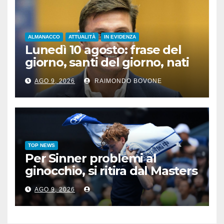
ALMANACCO
ATTUALITÀ
IN EVIDENZA
Lunedì 10 agosto: frase del
giorno, santi del giorno, nati
famosi, accadde oggi
AGO 9, 2026
RAIMONDO BOVONE
TOP NEWS
Per Sinner problemi al
ginocchio, si ritira dal Masters
1000 di Cincinnati
AGO 9, 2026