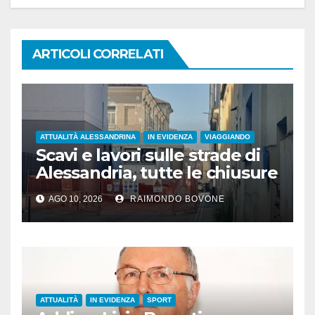
ARTICOLI CORRELATI
ATTUALITÀ ALESSANDRINA
IN EVIDENZA
VIAGGIANDO
Scavi e lavori sulle strade di
Alessandria, tutte le chiusure
al traffico
AGO 10, 2026
RAIMONDO BOVONE
ATTUALITÀ
IN EVIDENZA
SPORT