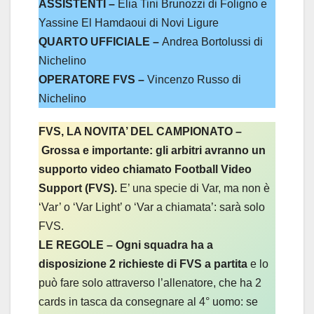
ASSISTENTI –
Elia Tini Brunozzi di Foligno e
Yassine El Hamdaoui di Novi Ligure
QUARTO UFFICIALE –
Andrea Bortolussi di
Nichelino
OPERATORE FVS –
Vincenzo Russo di
Nichelino
FVS, LA NOVITA’ DEL CAMPIONATO –
Grossa e importante: gli arbitri avranno un
supporto video chiamato Football Video
Support (FVS).
E’ una specie di Var, ma non è
‘Var’ o ‘Var Light’ o ‘Var a chiamata’: sarà solo
FVS.
LE REGOLE –
Ogni squadra ha a
disposizione 2 richieste di FVS a partita
e lo
può fare solo attraverso l’allenatore, che ha 2
cards in tasca da consegnare al 4° uomo: se