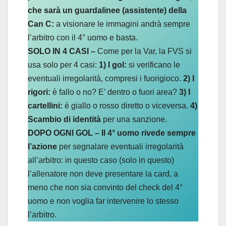
che sarà un guardalinee (assistente) della
Can C:
a visionare le immagini andrà sempre
l’arbitro con il 4° uomo e basta.
SOLO IN 4 CASI –
Come per la Var, la FVS si
usa solo per 4 casi:
1) I gol:
si verificano le
eventuali irregolarità, compresi i fuorigioco.
2) I
rigori:
è fallo o no? E’ dentro o fuori area?
3) I
cartellini:
è giallo o rosso diretto o viceversa.
4)
Scambio di identità
per una sanzione.
DOPO OGNI GOL – Il 4° uomo rivede sempre
l’azione
per segnalare eventuali irregolarità
all’arbitro: in questo caso (solo in questo)
l’allenatore non deve presentare la card, a
meno che non sia convinto del check del 4°
uomo e non voglia far intervenire lo stesso
l’arbitro.