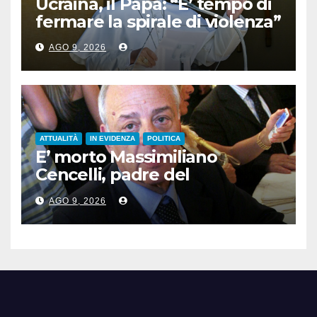
Ucraina, il Papa: “E’ tempo di
fermare la spirale di violenza”
AGO 9, 2026
ATTUALITÀ
IN EVIDENZA
POLITICA
E’ morto Massimiliano
Cencelli, padre del
“manuale” omonimo
AGO 9, 2026