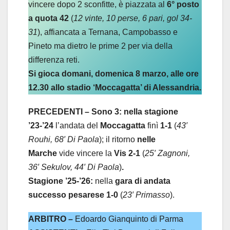
vincere dopo 2 sconfitte, è piazzata al
6° posto
a quota 42
(
12 vinte, 10 perse, 6 pari, gol 34-
31
), affiancata a Ternana, Campobasso e
Pineto ma dietro le prime 2 per via della
differenza reti.
Si gioca domani, domenica 8 marzo, alle ore
12.30
allo stadio ‘Moccagatta’ di Alessandria.
PRECEDENTI – Sono 3: nella stagione
’23-’24
l’andata del
Moccagatta
finì
1-1
(
43′
Rouhi, 68′ Di Paola
); il ritorno
nelle
Marche
vide vincere la
Vis 2-1
(
25′ Zagnoni,
36′ Sekulov, 44′ Di Paola
)
.
Stagione ’25-’26:
nella
gara di andata
successo pesarese 1-0
(
23′ Primasso
).
ARBITRO –
Edoardo Gianquinto di Parma