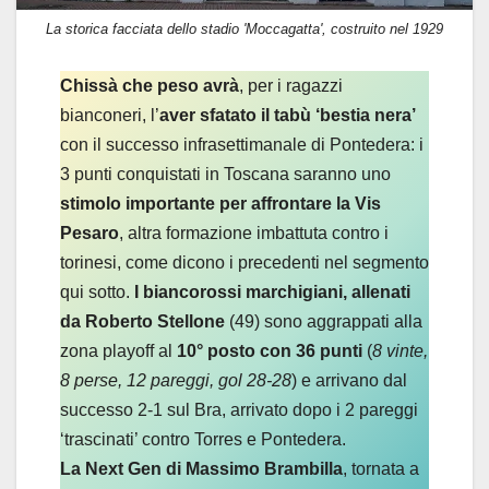
La storica facciata dello stadio 'Moccagatta', costruito nel 1929
Chissà che peso avrà
, per i ragazzi
bianconeri, l’
aver sfatato il tabù ‘bestia nera’
con il successo infrasettimanale di Pontedera: i
3 punti conquistati in Toscana saranno uno
stimolo importante per affrontare la Vis
Pesaro
, altra formazione imbattuta contro i
torinesi, come dicono i precedenti nel segmento
qui sotto.
I biancorossi marchigiani, allenati
da Roberto Stellone
(49) sono aggrappati alla
zona playoff al
10° posto con 36 punti
(
8 vinte,
8 perse, 12 pareggi, gol 28-28
) e arrivano dal
successo 2-1 sul Bra, arrivato dopo i 2 pareggi
‘trascinati’ contro Torres e Pontedera.
La Next Gen di Massimo Brambilla
, tornata a