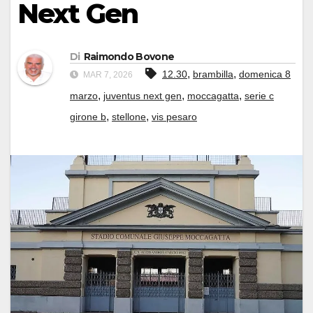
Next Gen
Di
Raimondo Bovone
,
,
12.30
brambilla
domenica 8
MAR 7, 2026
,
,
,
marzo
juventus next gen
moccagatta
serie c
,
,
girone b
stellone
vis pesaro