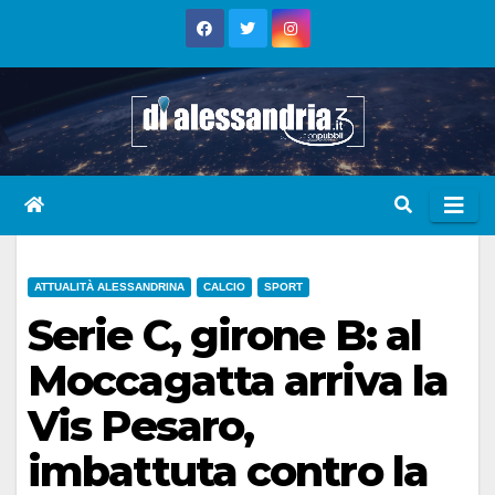
Skip
to
content
ATTUALITÀ ALESSANDRINA
CALCIO
SPORT
Serie C, girone B: al
Moccagatta arriva la
Vis Pesaro,
imbattuta contro la