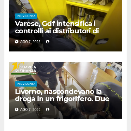
IN EVIDENZA
Varese, Gdf intensifica i
controlli ai distributori di
carburante, 6 multati
AGO 7, 2026
IN EVIDENZA
Livorno, nascondevano la
droga in un frigorifero. Due
arresti
AGO 7, 2026