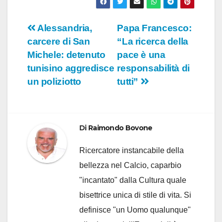
Navigazione
Alessandria,
Papa Francesco:
carcere di San
“La ricerca della
articoli
Michele: detenuto
pace è una
tunisino aggredisce
responsabilità di
un poliziotto
tutti”
Di
Raimondo Bovone
Ricercatore instancabile della
bellezza nel Calcio, caparbio
"incantato" dalla Cultura quale
bisettrice unica di stile di vita. Si
definisce "un Uomo qualunque"