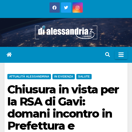
Skip
to
content
ATTUALITÀ ALESSANDRINA
IN EVIDENZA
SALUTE
Chiusura in vista per
la RSA di Gavi:
domani incontro in
Prefettura e