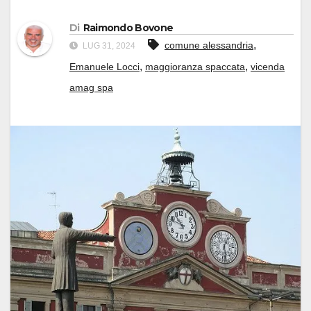
Di
Raimondo Bovone
,
comune alessandria
LUG 31, 2024
,
,
Emanuele Locci
maggioranza spaccata
vicenda
amag spa