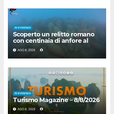
IN EVIDENZA
Scoperto un relitto romano
con centinaia di anfore al
largo di Mazara del Vallo
AGO 8, 2026
IN EVIDENZA
Turismo Magazine – 8/8/2026
AGO 8, 2026