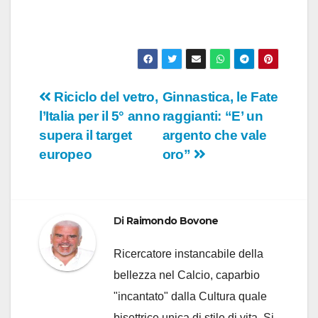
Navigazione
Riciclo del vetro,
Ginnastica, le Fate
l’Italia per il 5° anno
raggianti: “E’ un
articoli
supera il target
argento che vale
europeo
oro”
Di
Raimondo Bovone
Ricercatore instancabile della
bellezza nel Calcio, caparbio
"incantato" dalla Cultura quale
bisettrice unica di stile di vita. Si