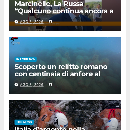
Marcinelle, La Russa
“Qualcuno continua ancora a
voltare le spalle”
AGO 8, 2026
IN EVIDENZA
Scoperto un relitto romano
con centinaia di anfore al
largo di Mazara del Vallo
AGO 8, 2026
TOP NEWS
Italia d’argento nella