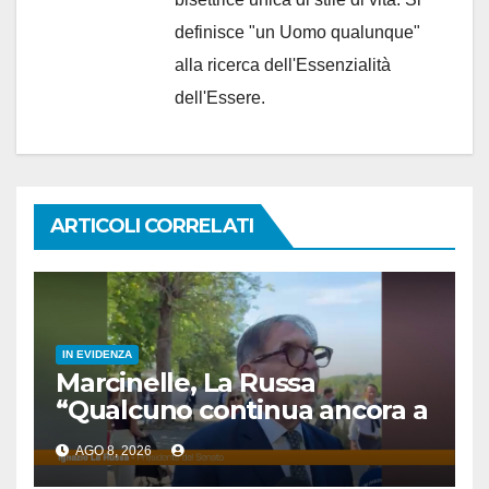
definisce "un Uomo qualunque"
alla ricerca dell'Essenzialità
dell'Essere.
ARTICOLI CORRELATI
IN EVIDENZA
Marcinelle, La Russa
“Qualcuno continua ancora a
voltare le spalle”
AGO 8, 2026