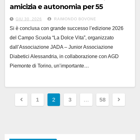
amicizia e autonomia per 55
bambini diabetici al Campo Scuola
GIU 30, 2026
RAIMONDO BOVONE
Si è conclusa con grande successo l’edizione 2026
del Campo Scuola “La Dolce Vita”, organizzato
dall’Associazione JADA – Junior Associazione
Diabetici Alessandria, in collaborazione con AGD
Piemonte di Torino, un’importante…
Paginazione
1
2
3
…
58
degli
articoli