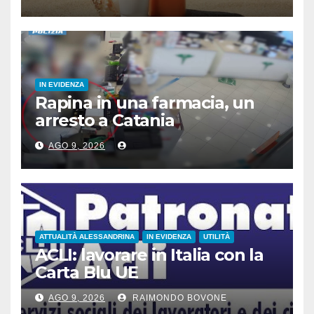
scientifiche
IN EVIDENZA
Rapina in una farmacia, un
arresto a Catania
AGO 9, 2026
ATTUALITÀ ALESSANDRINA
IN EVIDENZA
UTILITÀ
ACLI: lavorare in Italia con la
Carta Blu UE
AGO 9, 2026
RAIMONDO BOVONE