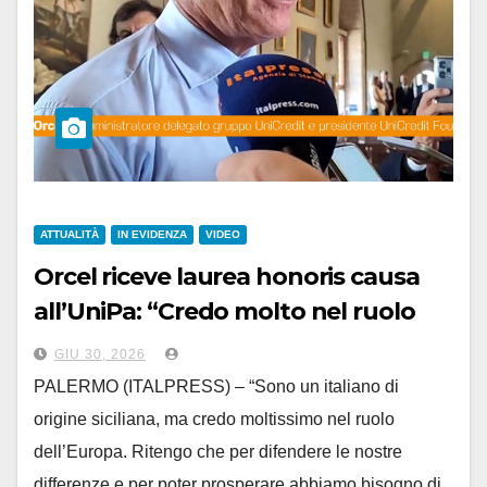
ATTUALITÀ
IN EVIDENZA
VIDEO
Orcel riceve laurea honoris causa
all’UniPa: “Credo molto nel ruolo
dell’Europa”
GIU 30, 2026
PALERMO (ITALPRESS) – “Sono un italiano di
origine siciliana, ma credo moltissimo nel ruolo
dell’Europa. Ritengo che per difendere le nostre
differenze e per poter prosperare abbiamo bisogno di