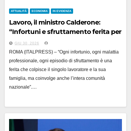
ATTUALITÀ
ECONOMIA
IN EVIDENZA
Lavoro, il ministro Calderone:
“Infortuni e sfruttamento ferita per
l’intera comunità”
GIU 30, 2026
ROMA (ITALPRESS) – “Ogni infortunio, ogni malattia
professionale, ogni episodio di sfruttamento è una
ferita che colpisce il singolo lavoratore e la sua
famiglia, ma coinvolge anche l’intera comunità
nazionale”.…