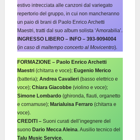
estivo intrecciata alle canzoni dal variegato
repertorio del gruppo, in cui non mancheranno
un paio di brani di Paolo Enrico Archetti
Maestri, tratti dal suo album solista ‘Amorabilia’.
INGRESSO LIBERO – INFO – 393-9094004
(
in caso di maltempo concerto al Movicentro
).
FORMAZIONE – Paolo Enrico Archetti
Maestri
(chitarra e voce);
Eugenio Merico
(batteria);
Andrea Cavalieri
(basso elettrico e
voce);
Chiara Giacobbe
(violino e voce);
Simone Lombardo
(ghironda, flauti, organetto
e cornamuse);
Marialuisa Ferraro
(chitarra e
voce).
CREDITI –
Suoni curati dell’ingegnere del
suono
Dario Mecca Aleina
. Ausilio tecnico del
Talu Music Service.