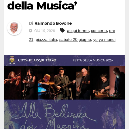
della Musica’
Di
Raimondo Bovone
,
,
acqui terme
concerto
ore
GIU 19, 2026
,
,
,
21
piazza italia
sabato 20 giugno
yo yo mundi