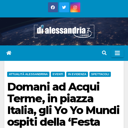
Skip
to
content
ATTUALITÀ ALESSANDRINA
EVENTI
IN EVIDENZA
SPETTACOLI
Domani ad Acqui
Terme, in piazza
Italia, gli Yo Yo Mundi
ospiti della ‘Festa