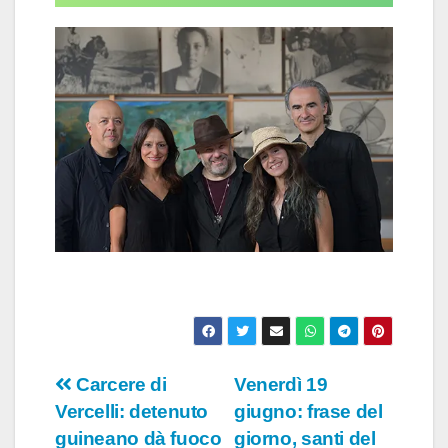
Navigazione
Carcere di
Venerdì 19
Vercelli: detenuto
giugno: frase del
articoli
guineano dà fuoco
giorno, santi del