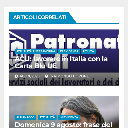
ARTICOLI CORRELATI
ATTUALITÀ ALESSANDRINA
IN EVIDENZA
UTILITÀ
ACLI: lavorare in Italia con la
Carta Blu UE
AGO 9, 2026
RAIMONDO BOVONE
ALMANACCO
ATTUALITÀ
IN EVIDENZA
Domenica 9 agosto: frase del