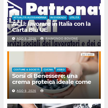
ATTUALITÀ ALESSANDRINA
IN EVIDENZA
UTILITÀ
ACLI: lavorare in Italia con la
Carta Blu UE
AGO 9, 2026
RAIMONDO BOVONE
COSTUME & SOCIETÀ
CUCINA
VIDEO
Sorsi di Benessere: una
crema proteica ideale come
spuntino
AGO 9, 2026