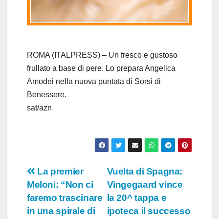
l
a
y
ROMA (ITALPRESS) – Un fresco e gustoso
frullato a base di pere. Lo prepara Angelica
V
Amodei nella nuova puntata di Sorsi di
Benessere.
i
sat/azn
d
e
o
Navigazione
La premier
Vuelta di Spagna:
Meloni: “Non ci
Vingegaard vince
articoli
faremo trascinare
la 20^ tappa e
in una spirale di
ipoteca il successo