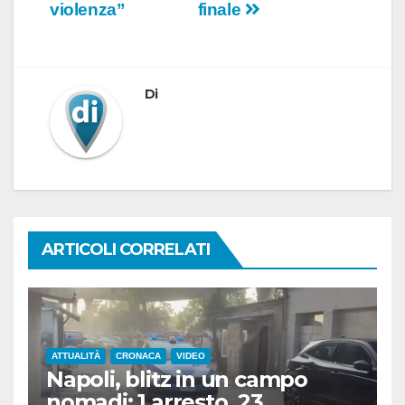
violenza”
finale
Di
ARTICOLI CORRELATI
ATTUALITÀ
CRONACA
VIDEO
Napoli, blitz in un campo
nomadi: 1 arresto, 23