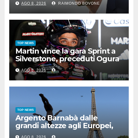
AGO 8, 2026
RAIMONDO BOVONE
TOP NEWS
Martin vince la gara Sprint a
Silverstone, preceduti Ogura
e Bezzecchi
AGO 8, 2026
TOP NEWS
Argento Barnabà dalle
grandi altezze agli Europei,
bis azzurro dopo Cosetti
AGO 8, 2026