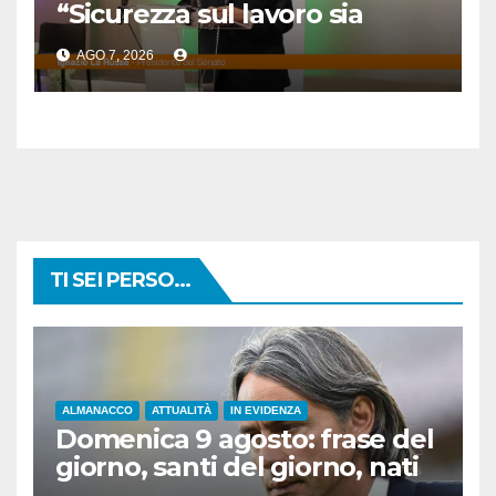
“Sicurezza sul lavoro sia
priorità per tutti”
AGO 7, 2026
TI SEI PERSO...
ALMANACCO
ATTUALITÀ
IN EVIDENZA
Domenica 9 agosto: frase del
giorno, santi del giorno, nati
famosi, accadde oggi