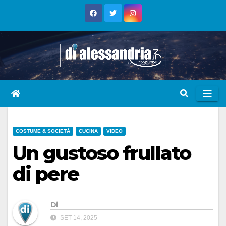
Skip
to
content
COSTUME & SOCIETÀ
CUCINA
VIDEO
Un gustoso frullato
di pere
Di
SET 14, 2025