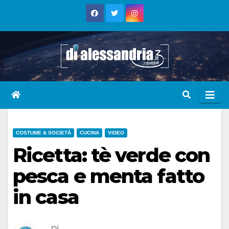
Skip
to
content
COSTUME & SOCIETÀ
CUCINA
VIDEO
Ricetta: tè verde con
pesca e menta fatto
in casa
Di