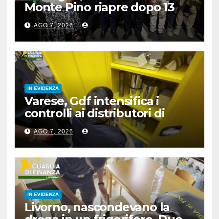
Monte Pino riapre dopo 13
anni, opera fondamentale”
AGO 7, 2026
IN EVIDENZA
Varese, Gdf intensifica i
controlli ai distributori di
carburante, 6 multati
AGO 7, 2026
IN EVIDENZA
Livorno, nascondevano la