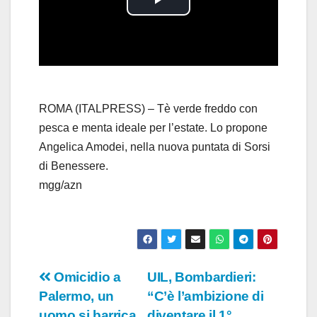
P
l
a
y
ROMA (ITALPRESS) – Tè verde freddo con
pesca e menta ideale per l’estate. Lo propone
V
Angelica Amodei, nella nuova puntata di Sorsi
di Benessere.
i
mgg/azn
d
e
o
Navigazione
Omicidio a
UIL, Bombardieri:
Palermo, un
“C’è l’ambizione di
articoli
uomo si barrica
diventare il 1°