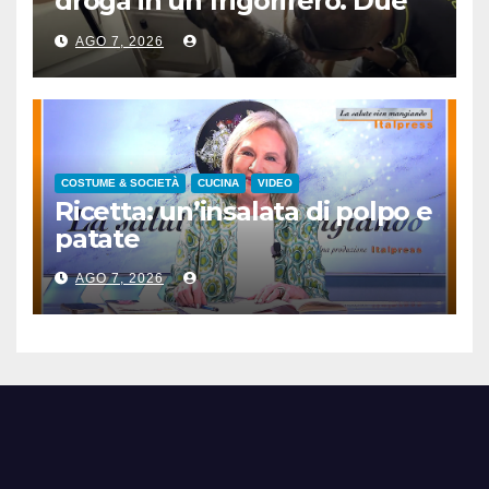
droga in un frigorifero. Due
arresti
AGO 7, 2026
COSTUME & SOCIETÀ
CUCINA
VIDEO
Ricetta: un’insalata di polpo e
patate
AGO 7, 2026