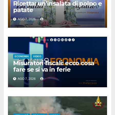
Ricetta: un’insalata di polpo e
patate
AGO 7, 2026
ECONOMIA
VIDEO
Misuratori fiscali: ecco cosa
fare se si va in ferie
AGO 7, 2026