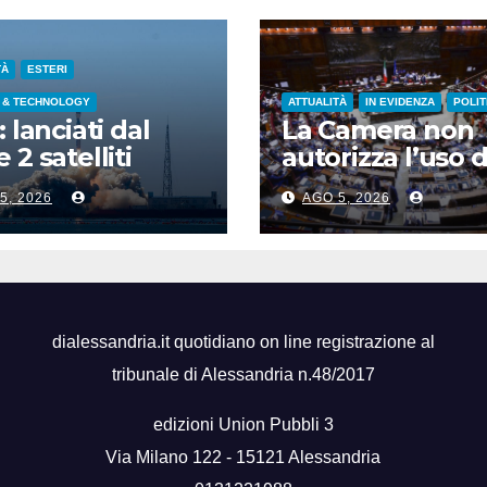
TÀ
ESTERI
 & TECHNOLOGY
ATTUALITÀ
IN EVIDENZA
POLIT
: lanciati dal
La Camera non
 2 satelliti
autorizza l’uso d
spettrali nello
chat di Delmast
5, 2026
AGO 5, 2026
ndong
voto a scrutinio
segreto
dialessandria.it quotidiano on line registrazione al
tribunale di Alessandria n.48/2017
edizioni Union Pubbli 3
Via Milano 122 - 15121 Alessandria