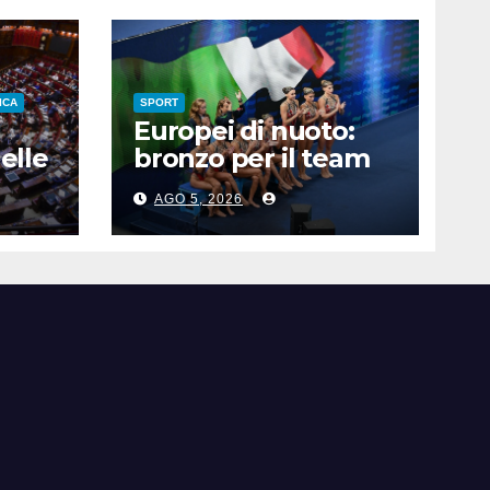
ICA
SPORT
Europei di nuoto:
elle
bronzo per il team
ro,
acrobatico artistico
AGO 5, 2026
dell’Italia