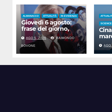
ALMANACCO
ATTUALITÀ
IN EVIDENZA
ATTUALI
Giovedì 6 agosto:
SCIENCE
frase del giorno,
Cina
santi del giorno, nati
mare
AGO 5, 2026
RAIMONDO
famosi, accadde
iper
oggi
AGO 
BOVONE
Sha