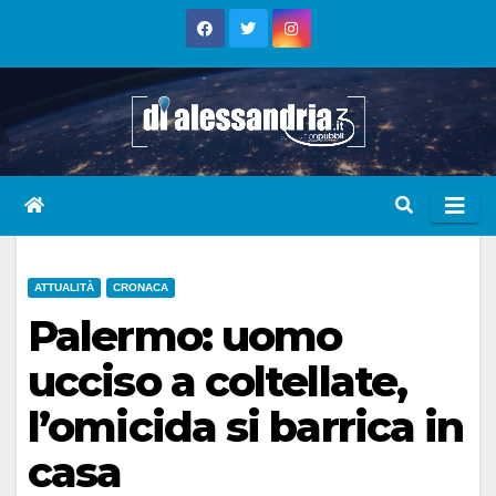
Skip
to
content
ATTUALITÀ
CRONACA
Palermo: uomo
ucciso a coltellate,
l’omicida si barrica in
casa