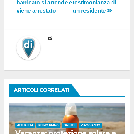
articoli
barricato si arrende e
testimonianza di
viene arrestato
un residente
Di
ARTICOLI CORRELATI
ATTUALITÀ
PRIMO PIANO
SALUTE
VIAGGIANDO
Vacanze: protezione solare e