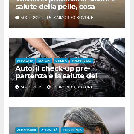
salute della pelle, cosa
dicono le evidenze
AGO 9, 2026
RAIMONDO BOVONE
scientifiche
ATTUALITÀ
MOTORI
UTILITÀ
VIAGGIANDO
Auto: il check-up pre-
partenza e la salute del
motore sotto il sole
AGO 9, 2026
RAIMONDO BOVONE
ALMANACCO
ATTUALITÀ
IN EVIDENZA