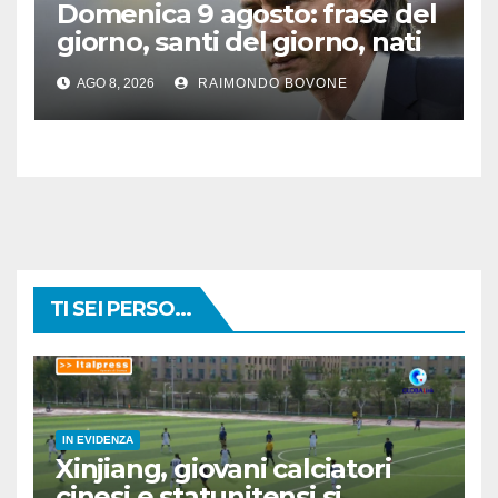
Domenica 9 agosto: frase del
giorno, santi del giorno, nati
famosi, accadde oggi
AGO 8, 2026
RAIMONDO BOVONE
TI SEI PERSO...
IN EVIDENZA
Xinjiang, giovani calciatori
cinesi e statunitensi si