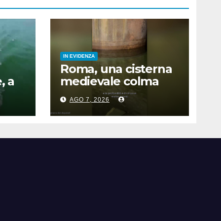
IN EVIDENZA
Roma, una cisterna
, a
medievale colma
vi
d’acqua sotto
AGO 7, 2026
palazzo San Macuto