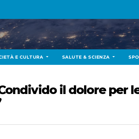
CIETÀ E CULTURA
SALUTE & SCIENZA
SP
“Condivido il dolore per l
”