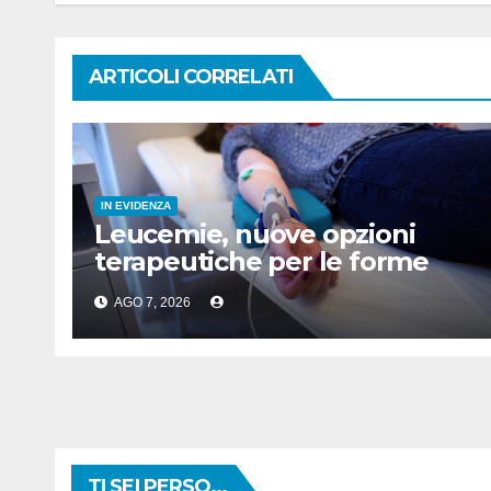
ARTICOLI CORRELATI
IN EVIDENZA
Leucemie, nuove opzioni
terapeutiche per le forme
acute
AGO 7, 2026
TI SEI PERSO...