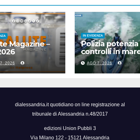
IN EVIDENZA
ENZA
Polizia potenzia
te Magazine –
controlli in mare
2026
Catania due nuo
7, 2026
AGO 7, 2026
acquascooter
dialessandria.it quotidiano on line registrazione al
tribunale di Alessandria n.48/2017
edizioni Union Pubbli 3
Via Milano 122 - 15121 Alessandria