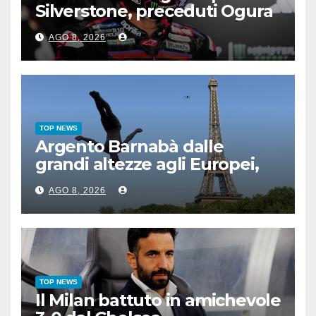
Silverstone, preceduti Ogura
e Bezzecchi
AGO 8, 2026
TOP NEWS
Argento Barnabà dalle
grandi altezze agli Europei,
bis azzurro dopo Cosetti
AGO 8, 2026
TOP NEWS
Il Milan battuto in amichevole