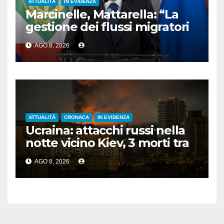
ATTUALITÀ
IN EVIDENZA
Marcinelle, Mattarella: “La
gestione dei flussi migratori
rispetti la dignità delle
AGO 8, 2026
persone”
ATTUALITÀ
CRONACA
IN EVIDENZA
Ucraina: attacchi russi nella
notte vicino Kiev, 3 morti tra
cui 1 bambino
AGO 8, 2026