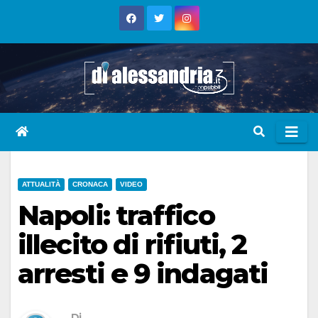
Skip
to
content
ATTUALITÀ
CRONACA
VIDEO
Napoli: traffico
illecito di rifiuti, 2
arresti e 9 indagati
Di