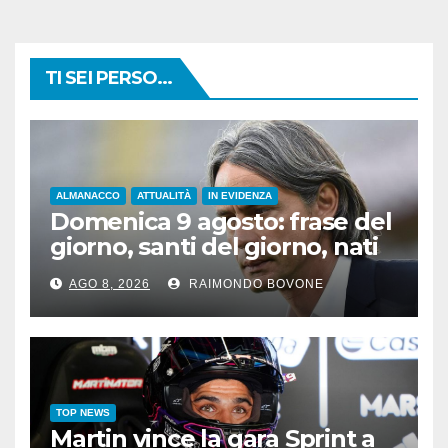
TI SEI PERSO...
ALMANACCO
ATTUALITÀ
IN EVIDENZA
Domenica 9 agosto: frase del
giorno, santi del giorno, nati
famosi, accadde oggi
AGO 8, 2026
RAIMONDO BOVONE
TOP NEWS
Martin vince la gara Sprint a