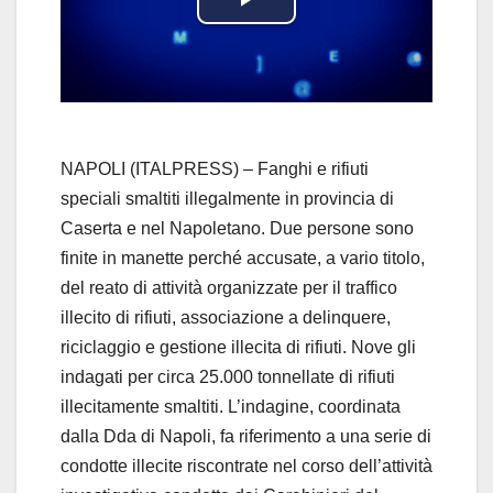
P
l
a
y
NAPOLI (ITALPRESS) – Fanghi e rifiuti
speciali smaltiti illegalmente in provincia di
V
Caserta e nel Napoletano. Due persone sono
finite in manette perché accusate, a vario titolo,
i
del reato di attività organizzate per il traffico
d
illecito di rifiuti, associazione a delinquere,
riciclaggio e gestione illecita di rifiuti. Nove gli
e
indagati per circa 25.000 tonnellate di rifiuti
illecitamente smaltiti. L’indagine, coordinata
o
dalla Dda di Napoli, fa riferimento a una serie di
condotte illecite riscontrate nel corso dell’attività