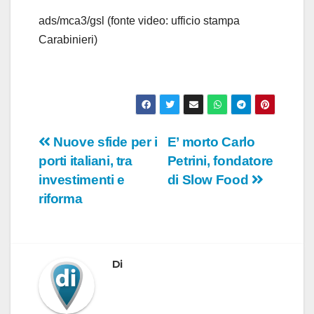
ads/mca3/gsl (fonte video: ufficio stampa
Carabinieri)
Navigazione
Nuove sfide per i
E’ morto Carlo
porti italiani, tra
Petrini, fondatore
articoli
investimenti e
di Slow Food
riforma
Di