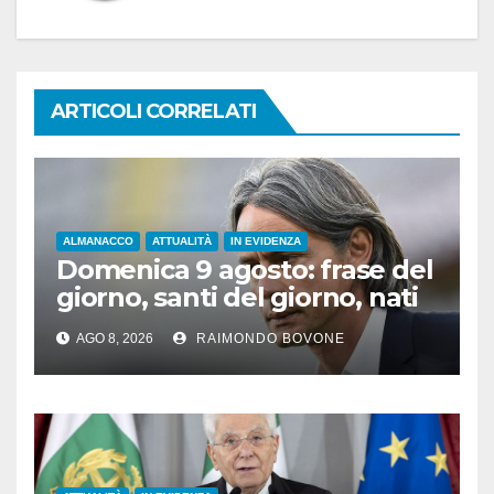
ARTICOLI CORRELATI
ALMANACCO
ATTUALITÀ
IN EVIDENZA
Domenica 9 agosto: frase del
giorno, santi del giorno, nati
famosi, accadde oggi
AGO 8, 2026
RAIMONDO BOVONE