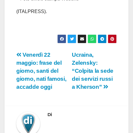
(ITALPRESS).
Navigazione
Venerdì 22
Ucraina,
maggio: frase del
Zelensky:
articoli
giorno, santi del
“Colpita la sede
giorno, nati famosi,
dei servizi russi
accadde oggi
a Kherson”
Di