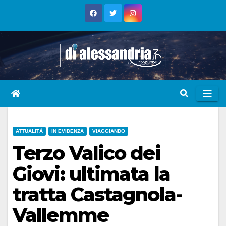
Skip
to
content
ATTUALITÀ
IN EVIDENZA
VIAGGIANDO
Terzo Valico dei
Giovi: ultimata la
tratta Castagnola-
Vallemme