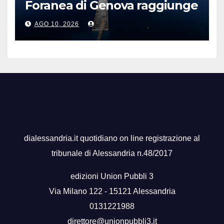
Foranea di Genova raggiunge
1,5 chilometri di lunghezza
AGO 10, 2026
dialessandria.it quotidiano on line registrazione al
tribunale di Alessandria n.48/2017
edizioni Union Pubbli 3
Via Milano 122 - 15121 Alessandria
0131221988
direttore@unionpubbli3.it