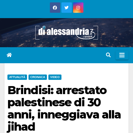
Skip
to
content
ATTUALITÀ
CRONACA
VIDEO
Brindisi: arrestato
palestinese di 30
anni, inneggiava alla
jihad