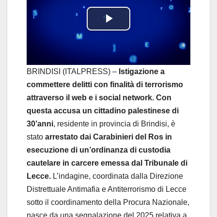
P
l
a
BRINDISI (ITALPRESS) –
Istigazione a
commettere delitti con finalità di terrorismo
y
attraverso il web e i social network. Con
questa accusa un cittadino palestinese di
V
30’anni
, residente in provincia di Brindisi, è
i
stato
arrestato dai Carabinieri del Ros in
esecuzione di un’ordinanza di custodia
d
cautelare in carcere emessa dal Tribunale di
Lecce.
L’indagine, coordinata dalla Direzione
e
Distrettuale Antimafia e Antiterrorismo di Lecce
o
sotto il coordinamento della Procura Nazionale,
nasce da una segnalazione del 2025 relativa a