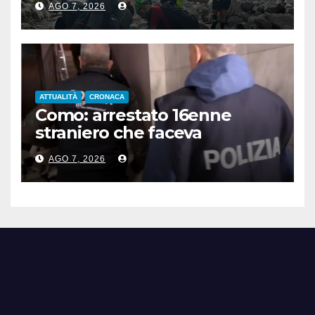
AGO 7, 2026
elicottero
ATTUALITÀ
CRONACA
Como: arrestato 16enne
straniero che faceva
propaganda all’Isis
AGO 7, 2026