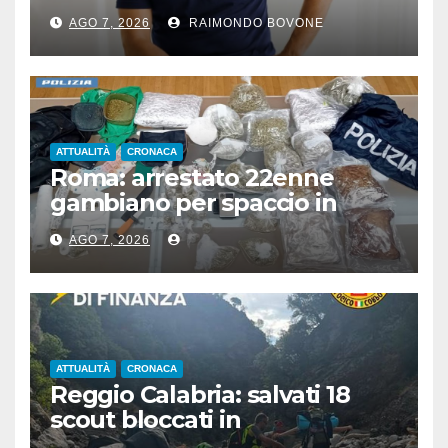
preparatore atletico e team
AGO 7, 2026
RAIMONDO BOVONE
manager
ATTUALITÀ
CRONACA
Roma: arrestato 22enne
gambiano per spaccio in
stazione, aveva 7 Kg di droga
AGO 7, 2026
ATTUALITÀ
CRONACA
Reggio Calabria: salvati 18
scout bloccati in
Aspromonte, 2 recuperati in