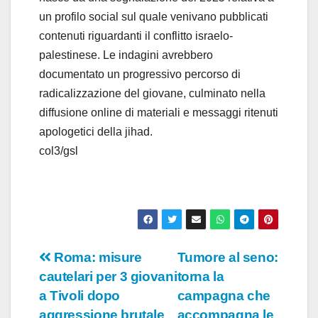
un profilo social sul quale venivano pubblicati
contenuti riguardanti il conflitto israelo-
palestinese. Le indagini avrebbero
documentato un progressivo percorso di
radicalizzazione del giovane, culminato nella
diffusione online di materiali e messaggi ritenuti
apologetici della jihad.
col3/gsl
Navigazione
Roma: misure
Tumore al seno:
cautelari per 3 giovani
torna la
articoli
a Tivoli dopo
campagna che
aggressione brutale
accompagna le