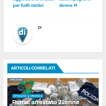
per futili motivi
donne
Di
ARTICOLI CORRELATI
ATTUALITÀ
CRONACA
Roma: arrestato 22enne