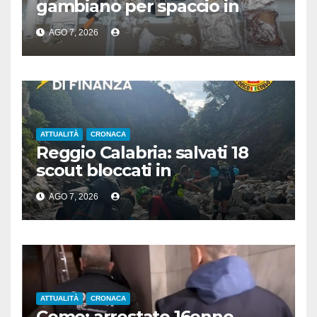
gambiano per spaccio in
stazione, aveva 7 Kg di droga
AGO 7, 2026
ATTUALITÀ
CRONACA
Reggio Calabria: salvati 18
scout bloccati in
Aspromonte, 2 recuperati in
AGO 7, 2026
elicottero
ATTUALITÀ
CRONACA
Como: arrestato 16enne