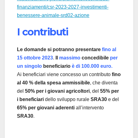
finanziamenti/csr-2023-2027-investimenti-
benessere-animale-srd02-azione
I contributi
Le domande si potranno presentare
fino al
15 ottobre 2023
.
Il
massimo
concedibile
per
un singolo
beneficiario
è di
100.000 euro.
Ai beneficiari viene concesso un contributo
fino
al 40 % della spesa ammissibile
, che diventa
del
50% per i giovani agricoltori
, del
55% per
i beneficiari
dello sviluppo rurale
SRA30
e del
65% per giovani aderenti
all’intervento
SRA30
.