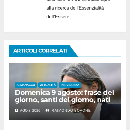
alla ricerca dell'Essenzialità
dell'Essere.
ARTICOLI CORRELATI
ALMANACCO
ATTUALITÀ
IN EVIDENZA
Domenica 9 agosto: frase del
giorno, santi del giorno, nati
famosi, accadde oggi
AGO 8, 2026
RAIMONDO BOVONE