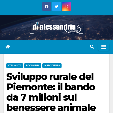
Skip
to
content
ATTUALITÀ
ECONOMIA
IN EVIDENZA
Sviluppo rurale del
Piemonte: il bando
da 7 milioni sul
benessere animale