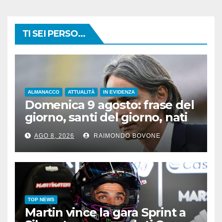
TI SEI PERSO...
ALMANACCO
ATTUALITÀ
IN EVIDENZA
Domenica 9 agosto: frase del
giorno, santi del giorno, nati
famosi, accadde oggi
AGO 8, 2026
RAIMONDO BOVONE
TOP NEWS
Martin vince la gara Sprint a