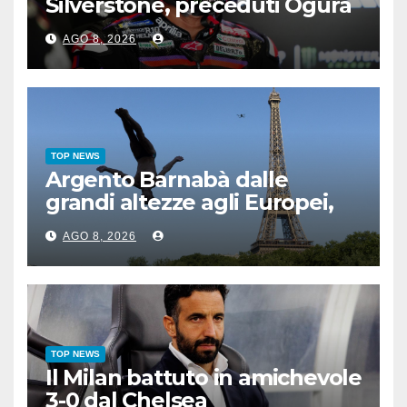
Silverstone, preceduti Ogura
e Bezzecchi
AGO 8, 2026
TOP NEWS
Argento Barnabà dalle
grandi altezze agli Europei,
bis azzurro dopo Cosetti
AGO 8, 2026
TOP NEWS
Il Milan battuto in amichevole
3-0 dal Chelsea