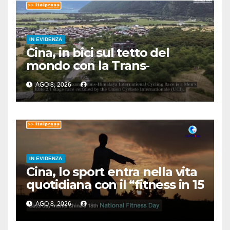
IN EVIDENZA
Cina, in bici sul tetto del
mondo con la Trans-
Himalaya Race
AGO 8, 2026
IN EVIDENZA
Cina, lo sport entra nella vita
quotidiana con il “fitness in 15
minuti”
AGO 8, 2026