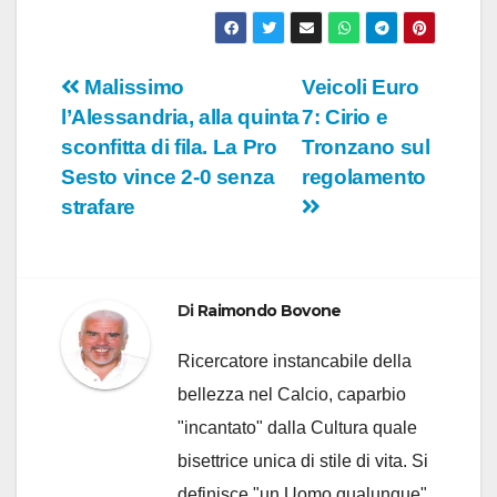
Navigazione
Malissimo
Veicoli Euro
l’Alessandria, alla quinta
7: Cirio e
articoli
sconfitta di fila. La Pro
Tronzano sul
Sesto vince 2-0 senza
regolamento
strafare
Di
Raimondo Bovone
Ricercatore instancabile della
bellezza nel Calcio, caparbio
"incantato" dalla Cultura quale
bisettrice unica di stile di vita. Si
definisce "un Uomo qualunque"