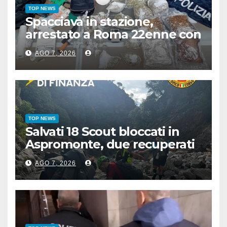
TOP NEWS
Spacciava in stazione,
arrestato a Roma 22enne con
7 Kg di droga
AGO 7, 2026
TOP NEWS
Salvati 18 Scout bloccati in
Aspromonte, due recuperati
in elicottero
AGO 7, 2026