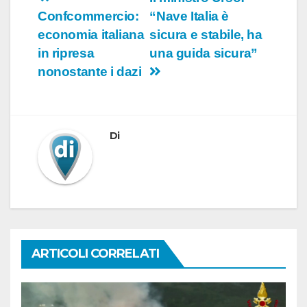
Navigazione
Confcommercio:
“Nave Italia è
articoli
economia italiana
sicura e stabile, ha
in ripresa
una guida sicura”
nonostante i dazi
Di
ARTICOLI CORRELATI