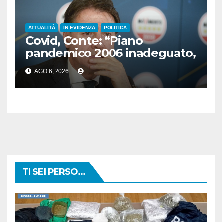
ATTUALITÀ
IN EVIDENZA
POLITICA
Covid, Conte: “Piano
pandemico 2006 inadeguato,
virus senza precedenti”
AGO 6, 2026
TI SEI PERSO...