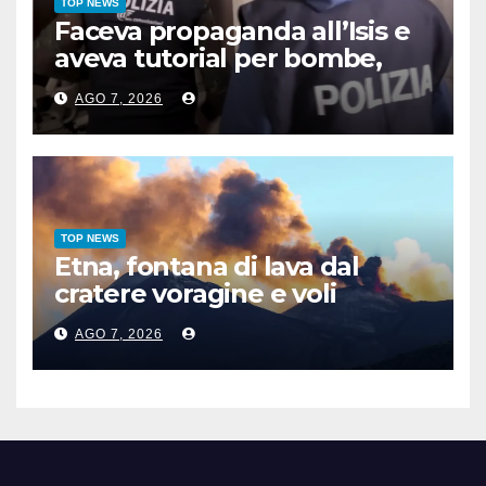
TOP NEWS
Faceva propaganda all’Isis e
aveva tutorial per bombe,
arrestato 16enne a Como
AGO 7, 2026
TOP NEWS
Etna, fontana di lava dal
cratere voragine e voli
dirottati
AGO 7, 2026