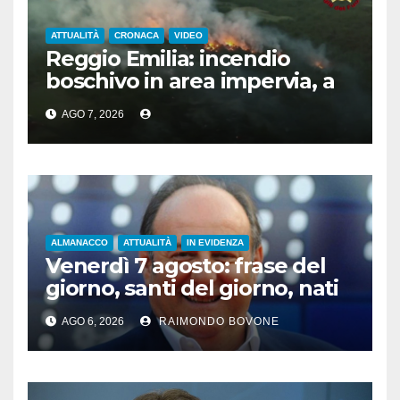
ATTUALITÀ
CRONACA
VIDEO
Reggio Emilia: incendio
boschivo in area impervia, a
Canossa
AGO 7, 2026
ALMANACCO
ATTUALITÀ
IN EVIDENZA
Venerdì 7 agosto: frase del
giorno, santi del giorno, nati
famosi, accadde oggi
AGO 6, 2026
RAIMONDO BOVONE