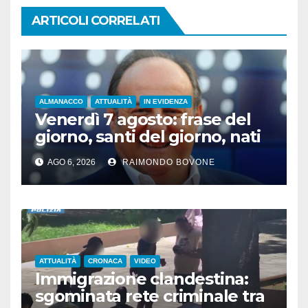
ARTICOLI CORRELATI
ALMANACCO
ATTUALITÀ
IN EVIDENZA
Venerdì 7 agosto: frase del
giorno, santi del giorno, nati
famosi, accadde oggi
AGO 6, 2026
RAIMONDO BOVONE
ATTUALITÀ
CRONACA
VIDEO
Immigrazione clandestina:
sgominata rete criminale tra