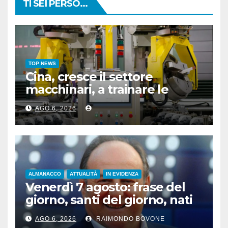
TI SEI PERSO...
TOP NEWS
Cina, cresce il settore
macchinari, a trainare le
“attrezzature intelligenti”
AGO 6, 2026
ALMANACCO
ATTUALITÀ
IN EVIDENZA
Venerdì 7 agosto: frase del
giorno, santi del giorno, nati
famosi, accadde oggi
AGO 6, 2026
RAIMONDO BOVONE