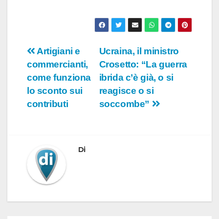
Navigazione
Artigiani e
Ucraina, il ministro
commercianti,
Crosetto: “La guerra
articoli
come funziona
ibrida c’è già, o si
lo sconto sui
reagisce o si
contributi
soccombe”
Di