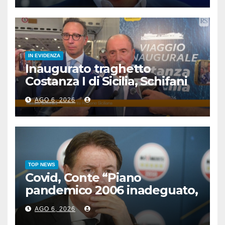
IN EVIDENZA
Inaugurato traghetto
Costanza I di Sicilia, Schifani
“Mantenuto impegni presi”
AGO 6, 2026
TOP NEWS
Covid, Conte “Piano
pandemico 2006 inadeguato,
virus senza precedenti”
AGO 6, 2026