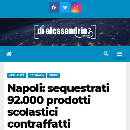
Skip
to
content
ATTUALITÀ
CRONACA
VIDEO
Napoli: sequestrati
92.000 prodotti
scolastici
contraffatti