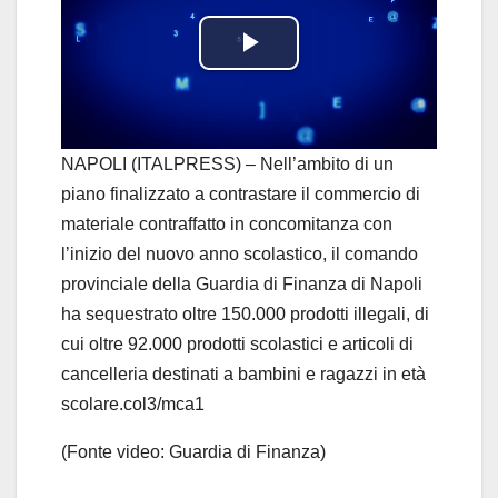
P
l
a
NAPOLI (ITALPRESS) – Nell’ambito di un
piano finalizzato a contrastare il commercio di
y
materiale contraffatto in concomitanza con
l’inizio del nuovo anno scolastico, il comando
V
provinciale della Guardia di Finanza di Napoli
i
ha sequestrato oltre 150.000 prodotti illegali, di
cui oltre 92.000 prodotti scolastici e articoli di
d
cancelleria destinati a bambini e ragazzi in età
scolare.col3/mca1
e
(Fonte video: Guardia di Finanza)
o