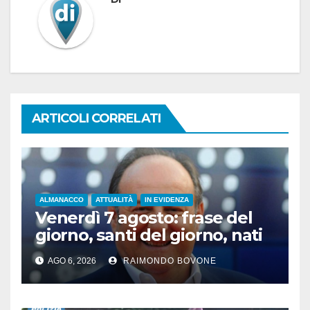
ARTICOLI CORRELATI
ALMANACCO
ATTUALITÀ
IN EVIDENZA
Venerdì 7 agosto: frase del
giorno, santi del giorno, nati
famosi, accadde oggi
AGO 6, 2026
RAIMONDO BOVONE