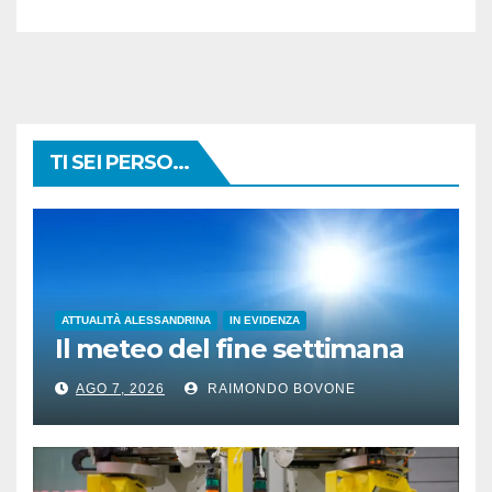
TI SEI PERSO...
ATTUALITÀ ALESSANDRINA
IN EVIDENZA
Il meteo del fine settimana
AGO 7, 2026
RAIMONDO BOVONE