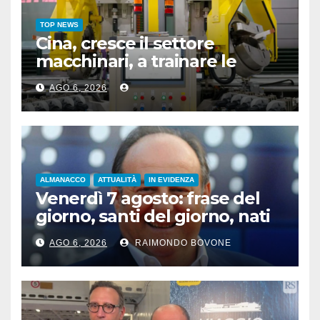
TOP NEWS
Cina, cresce il settore
macchinari, a trainare le
“attrezzature intelligenti”
AGO 6, 2026
ALMANACCO
ATTUALITÀ
IN EVIDENZA
Venerdì 7 agosto: frase del
giorno, santi del giorno, nati
famosi, accadde oggi
AGO 6, 2026
RAIMONDO BOVONE