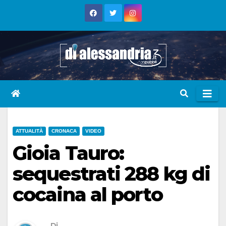
Skip
to
content
ATTUALITÀ
CRONACA
VIDEO
Gioia Tauro:
sequestrati 288 kg di
cocaina al porto
Di