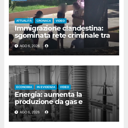
ATTUALITÀ
CRONACA
VIDEO
Immigrazione clandestina:
sgominata rete criminale tra
Algeria, Italia e Francia
AGO 6, 2026
ECONOMIA
IN EVIDENZA
VIDEO
Energia: aumenta la
produzione da gas e
fotovoltaico
AGO 6, 2026