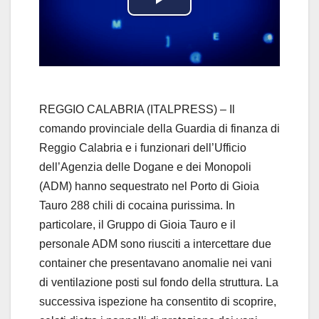
P
l
a
y
REGGIO CALABRIA (ITALPRESS) – Il
comando provinciale della Guardia di finanza di
V
Reggio Calabria e i funzionari dell’Ufficio
dell’Agenzia delle Dogane e dei Monopoli
i
(ADM) hanno sequestrato nel Porto di Gioia
d
Tauro 288 chili di cocaina purissima. In
particolare, il Gruppo di Gioia Tauro e il
e
personale ADM sono riusciti a intercettare due
container che presentavano anomalie nei vani
o
di ventilazione posti sul fondo della struttura. La
successiva ispezione ha consentito di scoprire,