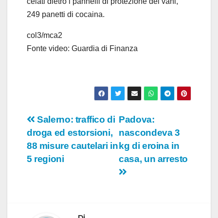
celati dietro i pannelli di protezione dei vani,
249 panetti di cocaina.
col3/mca2
Fonte video: Guardia di Finanza
Navigazione
Salerno: traffico di
Padova:
droga ed estorsioni,
nascondeva 3
articoli
88 misure cautelari in
kg di eroina in
5 regioni
casa, un arresto
Di