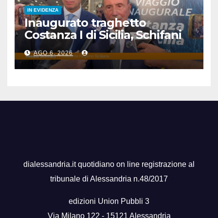
IN EVIDENZA
Inaugurato traghetto
Costanza I di Sicilia, Schifani
“Mantenuto impegni presi”
AGO 6, 2026
dialessandria.it quotidiano on line registrazione al
tribunale di Alessandria n.48/2017
edizioni Union Pubbli 3
Via Milano 122 - 15121 Alessandria