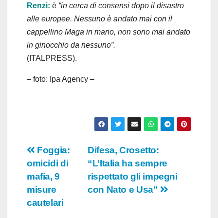
Renzi:
è
“in cerca di consensi dopo il disastro
alle europee. Nessuno è andato mai con il
cappellino Maga in mano, non sono mai andato
in ginocchio da nessuno”.
(ITALPRESS).
– foto: Ipa Agency –
Navigazione
Foggia:
Difesa, Crosetto:
omicidi di
“L’Italia ha sempre
articoli
mafia, 9
rispettato gli impegni
misure
con Nato e Usa”
cautelari