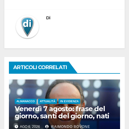
Di
ARTICOLI CORRELATI
ALMANACCO
ATTUALITÀ
IN EVIDENZA
Venerdì 7 agosto: frase del
giorno, santi del giorno, nati
famosi, accadde oggi
AGO 6, 2026
RAIMONDO BOVONE