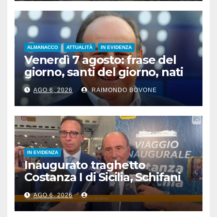
ALMANACCO
ATTUALITÀ
IN EVIDENZA
Venerdì 7 agosto: frase del
giorno, santi del giorno, nati
famosi, accadde oggi
AGO 6, 2026
RAIMONDO BOVONE
IN EVIDENZA
Inaugurato traghetto
Costanza I di Sicilia, Schifani
“Mantenuto impegni presi”
AGO 6, 2026