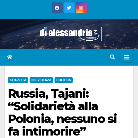
Skip
to
content
ATTUALITÀ
IN EVIDENZA
POLITICA
Russia, Tajani:
“Solidarietà alla
Polonia, nessuno si
fa intimorire”