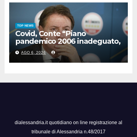
TOP NEWS
Covid, Conte “Piano
pandemico 2006 inadeguato,
virus senza precedenti”
AGO 6, 2026
dialessandria.it quotidiano on line registrazione al
tribunale di Alessandria n.48/2017