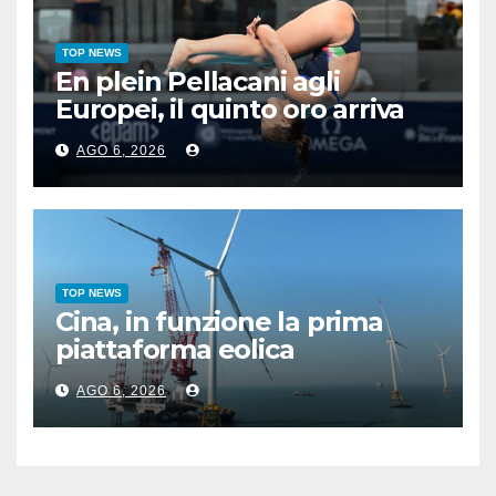
TOP NEWS
En plein Pellacani agli
Europei, il quinto oro arriva
nel sincro con Pizzini
AGO 6, 2026
TOP NEWS
Cina, in funzione la prima
piattaforma eolica
galleggiante da 16 MW
AGO 6, 2026