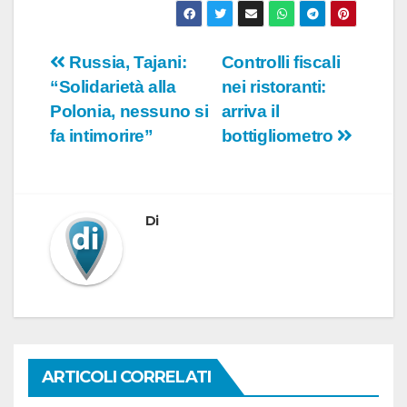
Navigazione
Russia, Tajani:
Controlli fiscali
“Solidarietà alla
nei ristoranti:
articoli
Polonia, nessuno si
arriva il
fa intimorire”
bottigliometro
Di
ARTICOLI CORRELATI