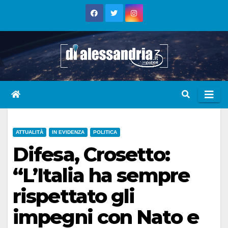
Skip
to
content
ATTUALITÀ
IN EVIDENZA
POLITICA
Difesa, Crosetto:
“L’Italia ha sempre
rispettato gli
impegni con Nato e