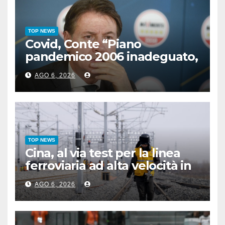
TOP NEWS
Covid, Conte “Piano
pandemico 2006 inadeguato,
virus senza precedenti”
AGO 6, 2026
TOP NEWS
Cina, al via test per la linea
ferroviaria ad alta velocità in
zona permafrost
AGO 6, 2026