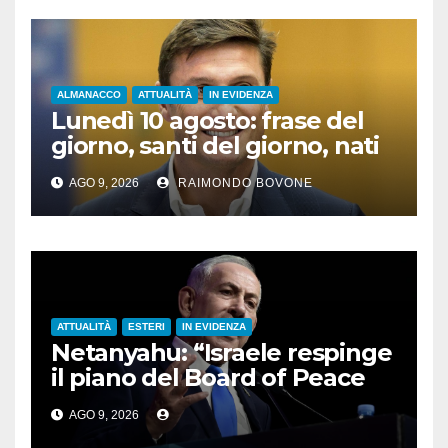
ALMANACCO
ATTUALITÀ
IN EVIDENZA
Lunedì 10 agosto: frase del
giorno, santi del giorno, nati
famosi, accadde oggi
AGO 9, 2026
RAIMONDO BOVONE
ATTUALITÀ
ESTERI
IN EVIDENZA
Netanyahu: “Israele respinge
il piano del Board of Peace
per Gaza”
AGO 9, 2026