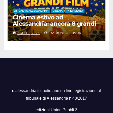
ATTUALITÀ ALESSANDRINA
CINEMA
IN EVIDENZA
Cinema estivo ad
Alessandria: ancora 8 grandi
film gratis all’aperto, fino al
AGO 10, 2026
RAIMONDO BOVONE
28 agosto
dialessandria.it quotidiano on line registrazione al
tribunale di Alessandria n.48/2017
edizioni Union Pubbli 3