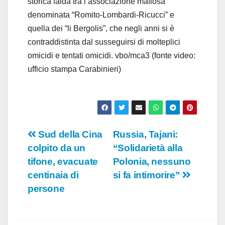
storica faida tra l’associazione mafiosa
denominata “Romito-Lombardi-Ricucci” e
quella dei “li Bergolis”, che negli anni si è
contraddistinta dal susseguirsi di molteplici
omicidi e tentati omicidi. vbo/mca3 (fonte video:
ufficio stampa Carabinieri)
Navigazione
Sud della Cina
Russia, Tajani:
colpito da un
“Solidarietà alla
articoli
tifone, evacuate
Polonia, nessuno
centinaia di
si fa intimorire”
persone