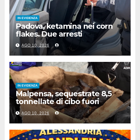
IN EVIDENZA
Padova, ketamina nei corn
flakes. Due arresti
AGO 10, 2026
IN EVIDENZA
Malpensa, sequestrate 8,5
tonnellate di cibo fuori
norma nel primo semestre
AGO 10, 2026