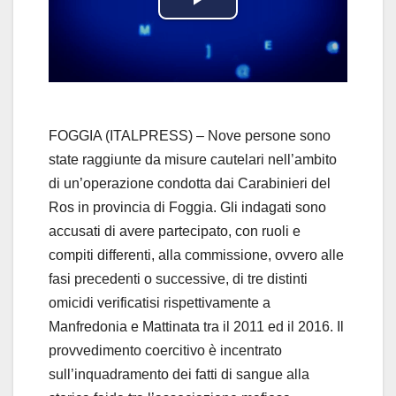
P
l
a
y
FOGGIA (ITALPRESS) – Nove persone sono
state raggiunte da misure cautelari nell’ambito
V
di un’operazione condotta dai Carabinieri del
Ros in provincia di Foggia. Gli indagati sono
i
accusati di avere partecipato, con ruoli e
d
compiti differenti, alla commissione, ovvero alle
fasi precedenti o successive, di tre distinti
e
omicidi verificatisi rispettivamente a
Manfredonia e Mattinata tra il 2011 ed il 2016. Il
o
provvedimento coercitivo è incentrato
sull’inquadramento dei fatti di sangue alla