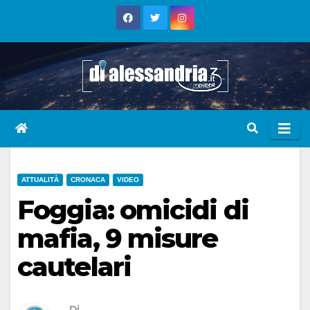
Skip
to
content
ATTUALITÀ
CRONACA
VIDEO
Foggia: omicidi di
mafia, 9 misure
cautelari
Di