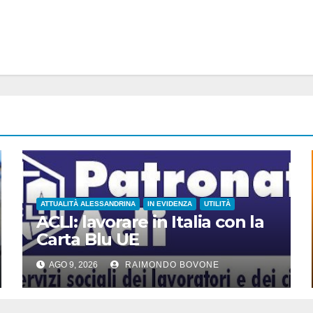
ATTUALITÀ ALESSANDRINA
IN EVIDENZA
UTILITÀ
ACLI: lavorare in Italia con la
Carta Blu UE
AGO 9, 2026
RAIMONDO BOVONE