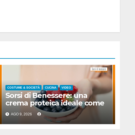
COSTUME & SOCIETÀ
CUCINA
VIDEO
Sorsi di Benessere: una
crema proteica ideale come
spuntino
AGO 9, 2026