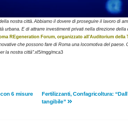
d
e
della nostra città. Abbiamo il dovere di proseguire il lavoro di
alità urbana. E di attrarre investimenti privati nella direzione della 
o
Roma REgeneration Forum, organizzato all’Auditorium della 
novative che possono fare di Roma una locomotiva del paese. C’è p
r la nostra città”.
xl5/mgg/mca3
 con 6 misure
Fertilizzanti, Confagricoltura: “Da
tangibile”