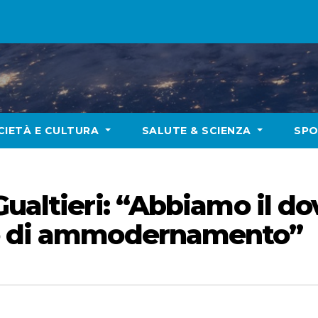
CIETÀ E CULTURA
SALUTE & SCIENZA
SP
Gualtieri: “Abbiamo il do
ro di ammodernamento”